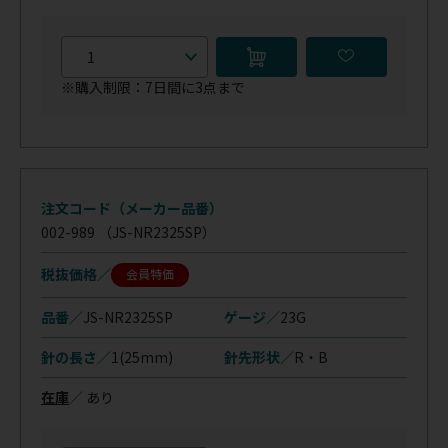
※購入制限：7日間に3点まで
注文コード（メーカー品番）
002-989
（JS-NR2325SP）
税抜価格
会員特価
品番／
JS-NR2325SP
ゲージ／
23G
針の長さ／
1(25mm)
針先形状／
R・B
在庫
／
あり