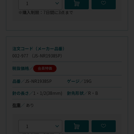
※購入制限：7日間に3点まで
注文コード（メーカー品番）
002-977
（JS-NR1938SP）
税抜価格
会員特価
品番／
JS-NR1938SP
ゲージ／
19G
針の長さ／
1・1/2(38mm)
針先形状／
R・B
在庫
／
あり