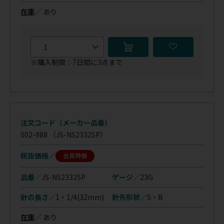
在庫
／
あり
※購入制限：7日間に3点まで
注文コード（メーカー品番）
002-988
（JS-NS2332SP）
税抜価格
会員特価
品番／
JS-NS2332SP
ゲージ／
23G
針の長さ／
1・1/4(32mm)
針先形状／
S・B
在庫
／
あり