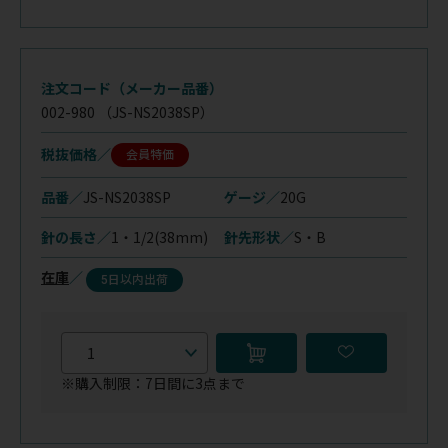
注文コード（メーカー品番）
002-980
（JS-NS2038SP）
税抜価格
会員特価
品番／
JS-NS2038SP
ゲージ／
20G
針の長さ／
1・1/2(38mm)
針先形状／
S・B
在庫
／
5日以内出荷
※購入制限：7日間に3点まで