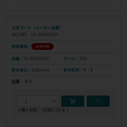
注文コード（メーカー品番）
002-992
（JS-NR2525SP）
税抜価格
会員特価
品番／
JS-NR2525SP
ゲージ／
25G
針の長さ／
1(25mm)
針先形状／
R・B
在庫
／
あり
※購入制限：7日間に3点まで