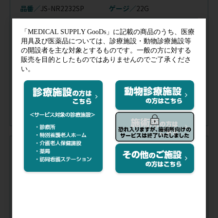
品番／
JS-NR2232SP
ゲージ／
22G
針の長さ／
1・1/4(32mm)
針先形状／
R・B
在庫
／
僅少
※購入制限：7日間に3点まで
注文コード（メーカー品番）
002-986
（JS-NS2232SP）
税抜価格
会員特価
品番／
JS-NS2232SP
ゲージ／
22G