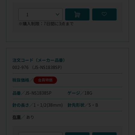
※購入制限：7日間に3点まで
注文コード（メーカー品番）
002-976
（JS-NS1838SP）
税抜価格
会員特価
品番／
JS-NS1838SP
ゲージ／
18G
針の長さ／
1・1/2(38mm)
針先形状／
S・B
在庫
／
あり