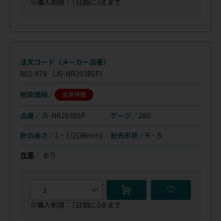
※購入制限：7日間に3点まで
注文コード（メーカー品番）
002-979
（JS-NR2038SP）
税抜価格
会員特価
品番／
JS-NR2038SP
ゲージ／
20G
針の長さ／
1・1/2(38mm)
針先形状／
R・B
在庫
／
あり
※購入制限：7日間に3点まで