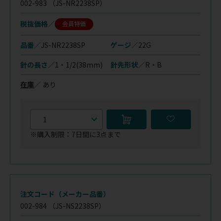
002-983
（JS-NR2238SP）
税抜価格
会員特価
品番／
JS-NR2238SP
ゲージ／
22G
針の長さ／
1・1/2(38mm)
針先形状／
R・B
在庫
／
あり
※購入制限：7日間に3点まで
注文コード（メーカー品番）
002-984
（JS-NS2238SP）