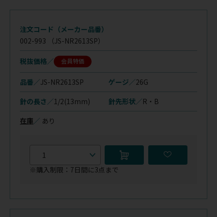
注文コード（メーカー品番）
002-993
（JS-NR2613SP）
税抜価格
会員特価
品番／
JS-NR2613SP
ゲージ／
26G
針の長さ／
1/2(13mm)
針先形状／
R・B
在庫
／
あり
※購入制限：7日間に3点まで