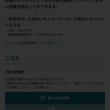
肉薄のスーパーシンウォール針の採用でワンランク大き
い流量を得ることができます。
・針先形状／R.Bはレギュラーベベル、S.Bはショートベ
ベルです。
・入数／1箱(100本)
・医療機器認証番号／14300BZZ00177000
メーカー公式商品詳細ページは
コチラ
ご注文
JMS注射針
※在庫状況表示はあくまでも目安となります。
在庫切れの場合はお時間を頂く場合がございます。ご購入ならびにお気に入
りの登録にはログインが必要です。
絞り込み検索
品番