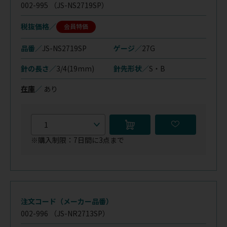
002-995
（JS-NS2719SP）
税抜価格
会員特価
品番／
JS-NS2719SP
ゲージ／
27G
針の長さ／
3/4(19mm)
針先形状／
S・B
在庫
／
あり
※購入制限：7日間に3点まで
注文コード（メーカー品番）
002-996
（JS-NR2713SP）