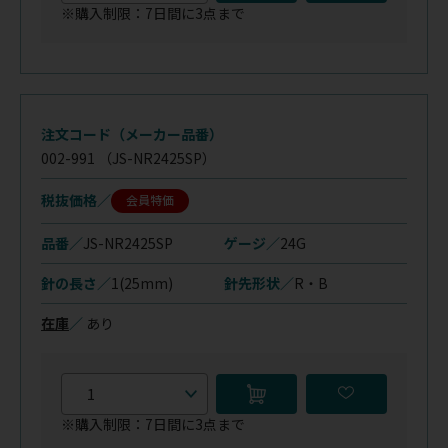
※購入制限：7日間に3点まで
注文コード（メーカー品番）
002-991
（JS-NR2425SP）
税抜価格
会員特価
品番／
JS-NR2425SP
ゲージ／
24G
針の長さ／
1(25mm)
針先形状／
R・B
在庫
／
あり
※購入制限：7日間に3点まで