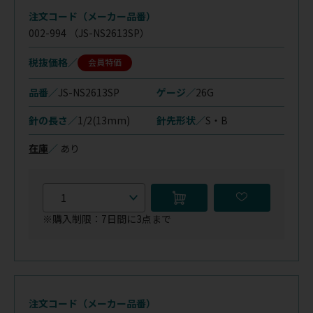
注文コード（メーカー品番）
002-994
（JS-NS2613SP）
税抜価格
会員特価
品番／
JS-NS2613SP
ゲージ／
26G
針の長さ／
1/2(13mm)
針先形状／
S・B
在庫
／
あり
※購入制限：7日間に3点まで
注文コード（メーカー品番）