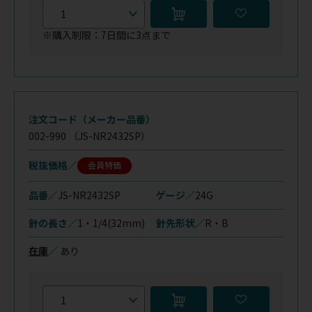
※購入制限：7日間に3点まで
注文コード（メーカー品番）
002-990
（JS-NR2432SP）
税抜価格
会員特価
品番／
JS-NR2432SP
ゲージ／
24G
針の長さ／
1・1/4(32mm)
針先形状／
R・B
在庫
／
あり