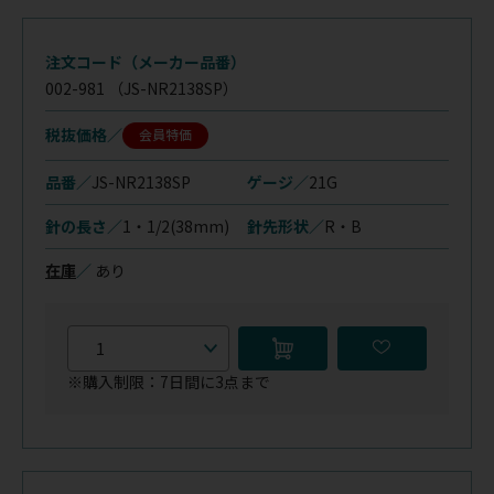
注文コード（メーカー品番）
002-981
（JS-NR2138SP）
税抜価格
会員特価
品番／
JS-NR2138SP
ゲージ／
21G
針の長さ／
1・1/2(38mm)
針先形状／
R・B
在庫
／
あり
※購入制限：7日間に3点まで