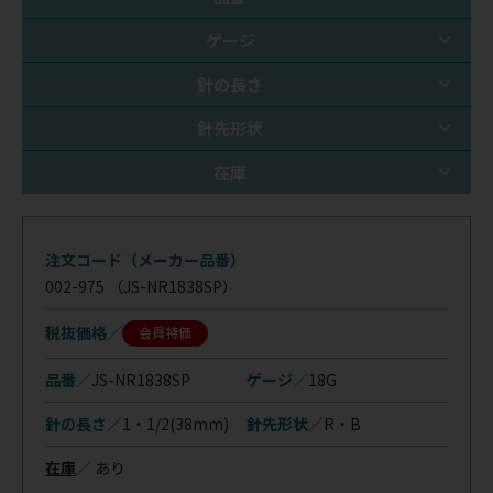
ゲージ
針の長さ
針先形状
在庫
注文コード（メーカー品番）
002-975
（JS-NR1838SP）
税抜価格
会員特価
品番／
JS-NR1838SP
ゲージ／
18G
針の長さ／
1・1/2(38mm)
針先形状／
R・B
在庫
／
あり