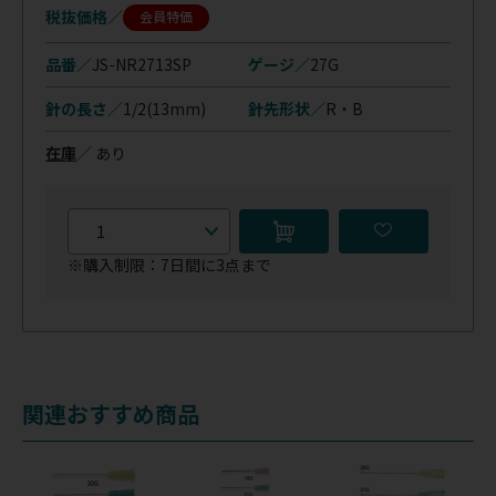
税抜価格
会員特価
品番／
JS-NR2713SP
ゲージ／
27G
針の長さ／
1/2(13mm)
針先形状／
R・B
在庫
／
あり
※購入制限：7日間に3点まで
関連おすすめ商品