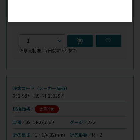
針の長さ／
1・1/4(32mm)
針先形状／
S・B
在庫
／
あり
※購入制限：7日間に3点まで
注文コード（メーカー品番）
002-987
（JS-NR2332SP）
税抜価格
会員特価
品番／
JS-NR2332SP
ゲージ／
23G
針の長さ／
1・1/4(32mm)
針先形状／
R・B