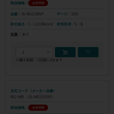
税抜価格
会員特価
品番／
JS-NS2238SP
ゲージ／
22G
針の長さ／
1・1/2(38mm)
針先形状／
S・B
在庫
／
あり
※購入制限：7日間に3点まで
注文コード（メーカー品番）
002-985
（JS-NR2232SP）
税抜価格
会員特価