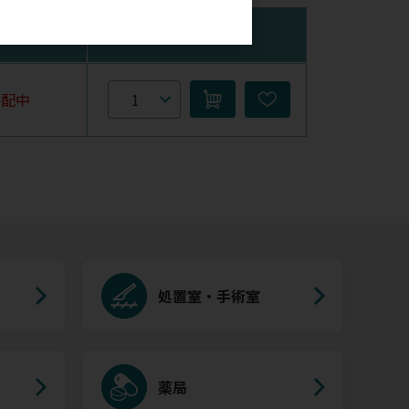
庫
購入数量
手配中
処置室・手術室
薬局