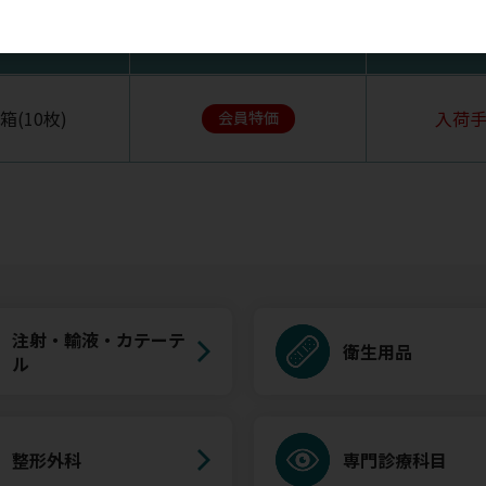
入数
税抜価格
在
1箱(10枚)
入荷
会員特価
注射・輸液・カテーテ
衛生用品
ル
整形外科
専門診療科目