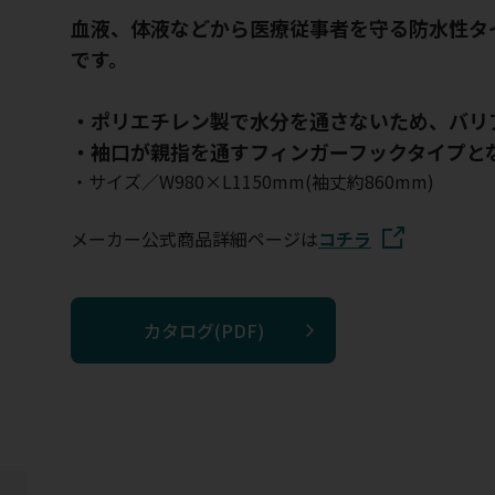
血液、体液などから医療従事者を守る防水性タ
です。
・ポリエチレン製で水分を通さないため、バリ
・袖口が親指を通すフィンガーフックタイプと
・サイズ／W980×L1150mm(袖丈約860mm)
メーカー公式商品詳細ページは
コチラ
カタログ(PDF)