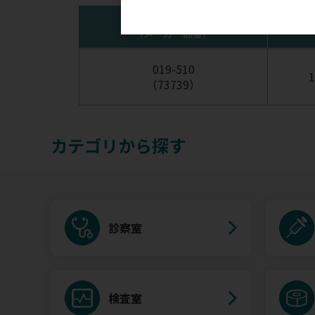
注文コード
（メーカー品番）
019-510
（73739）
カテゴリから探す
診察室
検査室