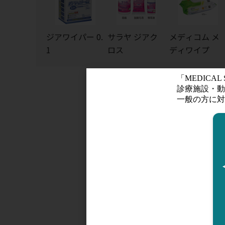
ジアワイパー 0.
サラヤ ジアク
メディコム メ
1
ロス
ディワイプ