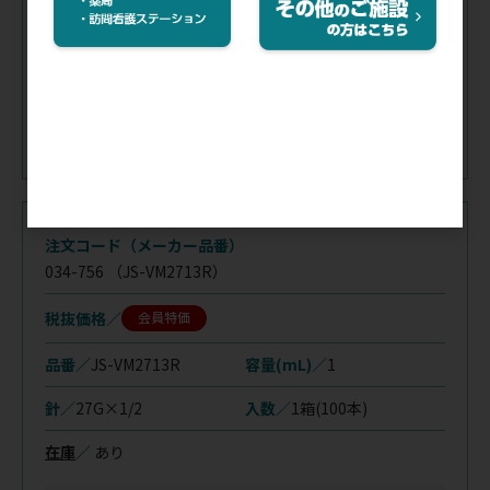
在庫
／
あり
※購入制限：7日間に3点まで
注文コード（メーカー品番）
034-756
（JS-VM2713R）
税抜価格
会員特価
品番／
JS-VM2713R
容量(mL)／
1
針／
27G×1/2
入数／
1箱(100本)
在庫
／
あり