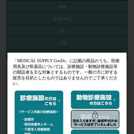
品番
容量(mL)
針
入数
在庫
注文コード（メーカー品番）
034-755
（JS-VM2613R）
税抜価格
会員特価
品番／
JS-VM2613R
容量(mL)／
1
針／
26G×1/2
入数／
1箱(100本)