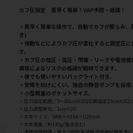
カフ圧設定 素早く簡単！VAP予防・低減！
・素早く簡単な操作で、自動でカフが膨らみ、
き)
・体動などによりカフ圧が変化すると設定圧に
す。
・カフ圧の低圧・高圧・閉塞・リークや電池低
異常によるリスクの低減が期待できます。
・夜でも使いやすいバックライト付き。
・安眠を妨げにくい、独自の静音ポンプを採用
・小型軽量のポケットサイズ。
・圧力設定範囲／5～80cmH2O(初期設定25cmH2
・圧力調整単位／1cmH2O
・本体サイズ／W66×H104×D26mm
・本体重量／約145g(電池含む)
・連続使用時間／最大2週間(製造販売業者試験基準に