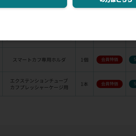
品名
入数
税抜価格
スマートカフ
1台
会員特価
(エクステンションチューブ付)
スマートカフ専用ホルダ
1個
会員特価
エクステンションチューブ
1本
会員特価
カフプレッシャーケージ用