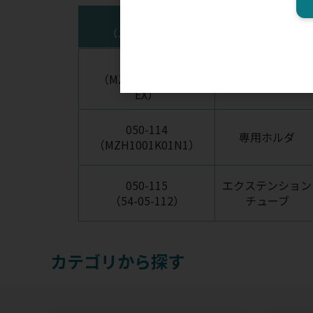
注文コード
規格
（メーカー品番）
050-113
（MZH1001K01NL-
本体
EX）
050-114
専用ホルダ
（MZH1001K01N1）
050-115
エクステンション
（54-05-112）
チューブ
カテゴリから探す