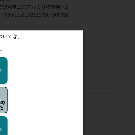
確認用単三形アルカリ乾電池×2
50-115)13B1X10107000001
。