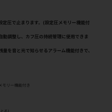
設定圧で止まります。(設定圧メモリー機能付
自動調整し、カフ圧の持続管理に使用できま
残量を音と光で知らせるアラーム機能付きで、
。
O)メモリー機能付き
よる)