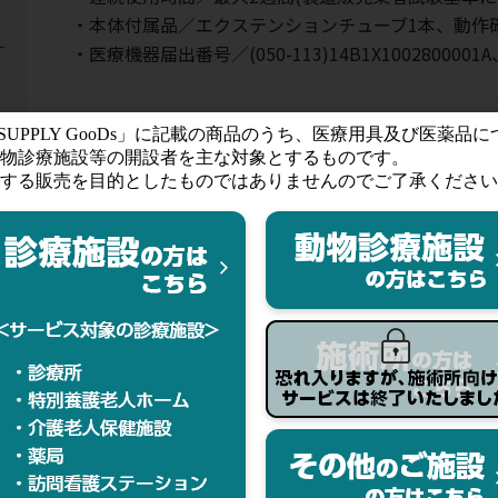
・本体付属品／エクステンションチューブ1本、動作
・医療機器届出番号／(050-113)14B1X1002800001A、(0
ハ
ー
ートカフ
す。ご購入ならびにお気に入りの登録にはログインが必要です