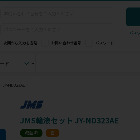
パス
次回から入力を省略
お問い合わせ番号
パスワード
JY-ND323AE
JMS輸液セット JY-ND323AE
滅菌済
管