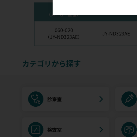
注文コード
品番
（メーカー品番）
060-020
JY-ND323AE
（JY-ND323AE）
カテゴリから探す
診察室
検査室