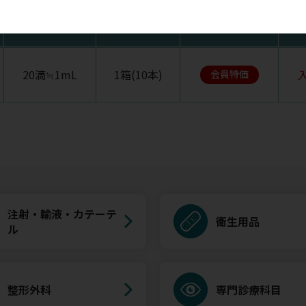
滴数
入数
税抜価格
20滴≒1mL
1箱(10本)
会員特価
注射・輸液・カテーテ
衛生用品
ル
整形外科
専門診療科目