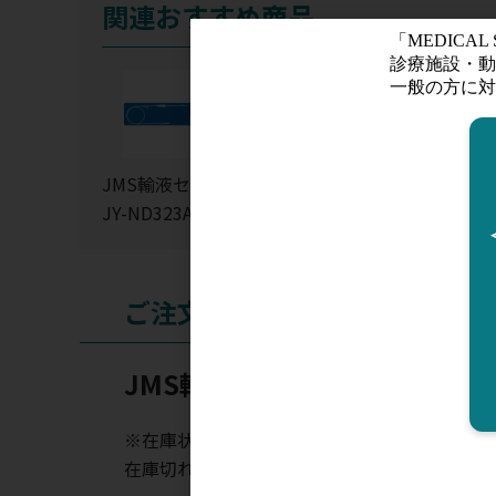
関連おすすめ商品
JMS輸液セット
JMS 輸液セッ
JY-ND323A
ト(微量用)
ご注文
JMS輸液セット JY-ND323AE
※在庫状況表示はあくまでも目安となります。
在庫切れの場合はお時間を頂く場合がございま