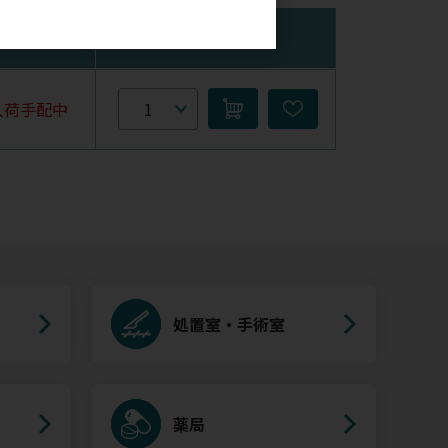
在庫
購入数量
入荷手配中
処置室・手術室
薬局