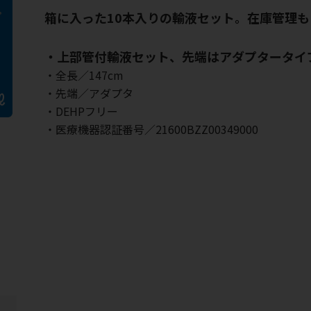
箱に入った10本入りの輸液セット。在庫管理も
・上部管付輸液セット、先端はアダプタータイ
・全長／147cm
・先端／アダプタ
・DEHPフリー
・医療機器認証番号／21600BZZ00349000