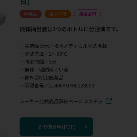
日】
医薬品
返品不可
溶連菌用
検体抽出液は1つのボトルに分注済です。
・製造販売元／積水メディカル株式会社
・貯蔵方法／2～30℃
・判定時間／5分
・検体／咽頭ぬぐい液
・体外診断用医薬品
・承認番号／21400AMY00228000
メーカー公式商品詳細ページは
コチラ
その他資料(PDF)