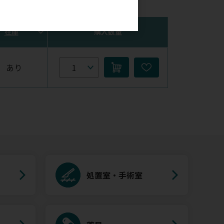
。
在庫
購入数量
あり
処置室・手術室