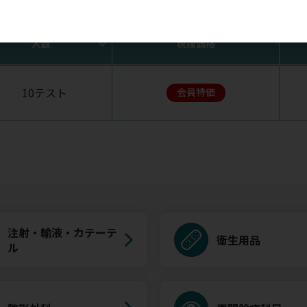
す。ご購入ならびにお気に入りの登録にはログインが必要です
入数
税抜価格
10テスト
会員特価
注射・輸液・カテーテ
衛生用品
ル