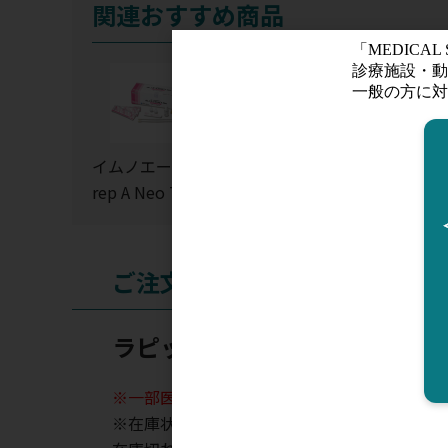
関連おすすめ商品
イムノエースSt
イムノキャッ
rep A Neo Type
チ-Strep A【冷
A【冷蔵便発送
蔵便発送の為、
の為、お届けま
お届けまで約3
で約3営業日】
営業日】
ご注文
ラピッドテスタ ストレップA
※一部医薬品において制限があるため、販売で
※在庫状況表示はあくまでも目安となります。