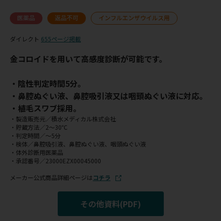
医薬品
返品不可
インフルエンザウイルス用
ダイレクト
655ページ掲載
金コロイドを用いて高感度診断が可能です。
・陰性判定時間5分。
・鼻腔ぬぐい液、鼻腔吸引液又は咽頭ぬぐい液に対応。
・植毛スワブ採用。
・製造販売元／積水メディカル株式会社
・貯蔵方法／2～30℃
・判定時間／～5分
・検体／鼻腔吸引液、鼻腔ぬぐい液、咽頭ぬぐい液
・体外診断用医薬品
・承認番号／23000EZX00045000
メーカー公式商品詳細ページは
コチラ
その他資料(PDF)