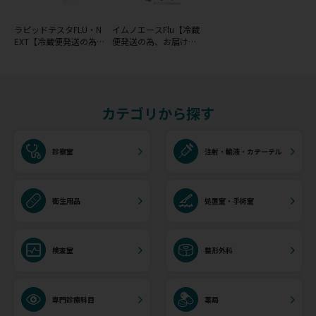
ラピッドテスタFLU・N
イムノエースFlu【冷蔵
EXT【冷蔵便発送の為、
便発送の為、お届けま
お届けまで約3営業日】
で約3営業日】
カテゴリから探す
診察室
注射・輸液・カテーテル
衛生用品
処置室・手術室
検査室
整形外科
専門診療科目
薬局