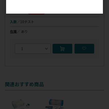
046-558
（534232）
税抜価格
会員特価
入数／
10テスト
在庫
／
あり
関連おすすめ商品