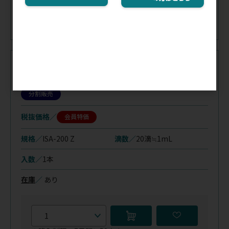
※購入制限：7日間に1点まで
注文コード（メーカー品番）
081-044
（03-598-2）
分割販売
税抜価格
会員特価
規格／
ISA-200 Z
滴数／
20滴≒1mL
入数／
1本
在庫
／
あり