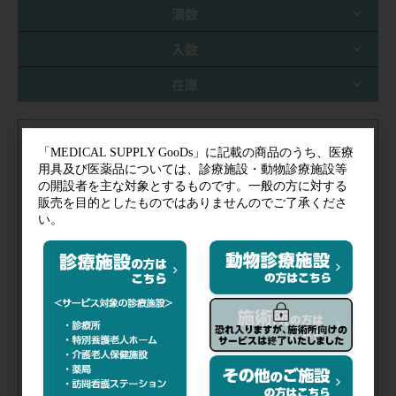
滴数
入数
在庫
注文コード（メーカー品番）
081-043
（03-598-2）
税抜価格
会員特価
規格／
ISA-200 Z
滴数／
20滴≒1mL
入数／
50本
在庫
／
あり