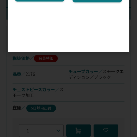
チェストピースカラー
在庫
注文コード（メーカー品番）
014-064
（2176）
税抜価格
会員特価
チューブカラー／
スモークエ
品番／
2176
ディション／ブラック
チェストピースカラー／
ス
モーク加工
在庫
／
5日以内出荷