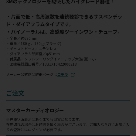
3Mのテクノロジーを駆使したハイグレード器種！
・片面で低・高周波数を連続聴診できるサスペンデッ
ド・ダイアフラムタイプです。
・バイノーラルは、高感度ツーインワン・チューブ。
・全長／約680mm
・重量／180ｇ、190ｇ(ブラック)
・チェストピース／ステンレス
・ダイアフラム部直径／φ51mm
・付属品／ソフトシーリングイアーチップ大(装備)・小
・医療機器届出番号／13B1X10422000218
メーカー公式商品詳細ページは
コチラ
ご注文
マスターカーディオロジー
※在庫状況表示はあくまでも目安となります。
在庫切れの場合はお時間を頂く場合がございます。ご購入ならびにお気に入
りの登録にはログインが必要です。