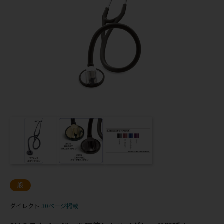
般
ダイレクト
30ページ掲載