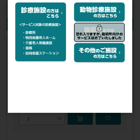
絞り込み解除
在庫
注文コード（メーカー品番）
014-174
（3000）
税抜価格
会員特価
カラー／
グリーン
在庫
／
入荷手配中