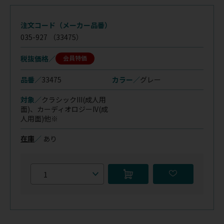
注文コード（メーカー品番）
035-927
（33475）
税抜価格
会員特価
品番／
33475
カラー／
グレー
対象／
クラシックIII(成人用
面)、
カーディオロジーIV(成
人用面)他※
在庫
／
あり