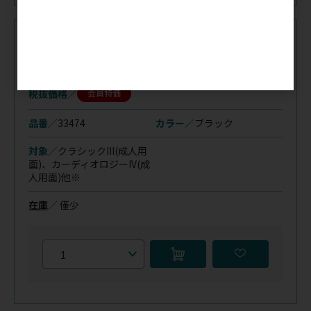
注文コード（メーカー品番）
035-926
（33474）
税抜価格
会員特価
品番／
33474
カラー／
ブラック
対象／
クラシックIII(成人用
面)、
カーディオロジーIV(成
人用面)他※
在庫
／
僅少