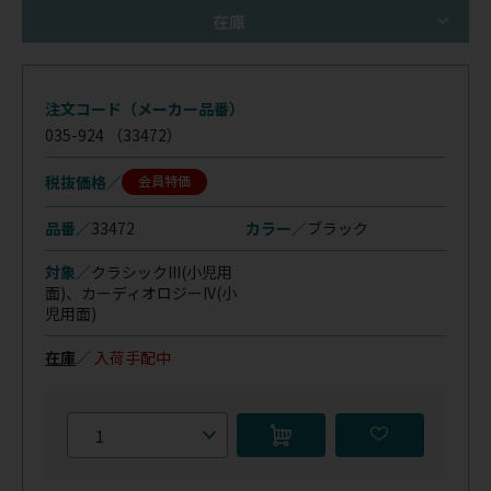
在庫
注文コード（メーカー品番）
035-924
（33472）
税抜価格
会員特価
品番／
33472
カラー／
ブラック
対象／
クラシックIII(小児用
面)、
カーディオロジーIV(小
児用面)
在庫
／
入荷手配中