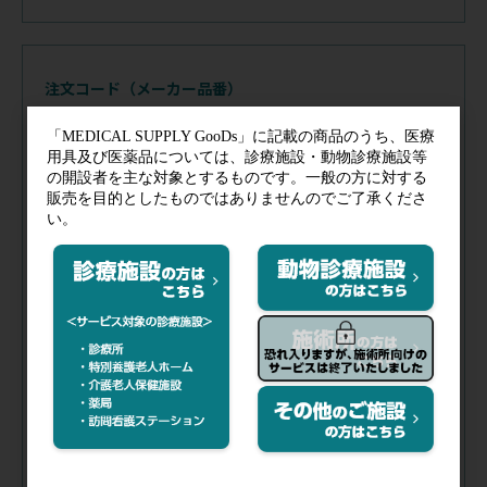
注文コード（メーカー品番）
035-925
（33473）
税抜価格
会員特価
品番／
33473
カラー／
グレー
対象／
クラシックIII(小児用
面)、
カーディオロジーIV(小
児用面)
在庫
／
5日以内出荷