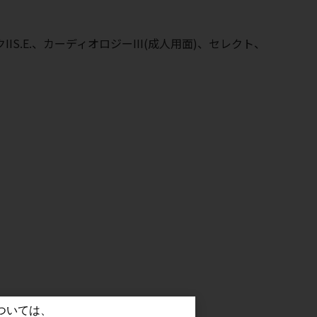
S.E.、カーディオロジーIII(成人用面)、セレクト、