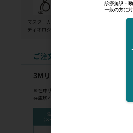
マスターカー
カーディオロ
クラシックIII 
ディオロジー
ジーIV ステソス
テソスコープ
コープ
ご注文
3Mリットマン聴診器交換パー
※在庫状況表示はあくまでも目安となります。
在庫切れの場合はお時間を頂く場合がございま
注文コード
品番
カラー
（メーカー品番）