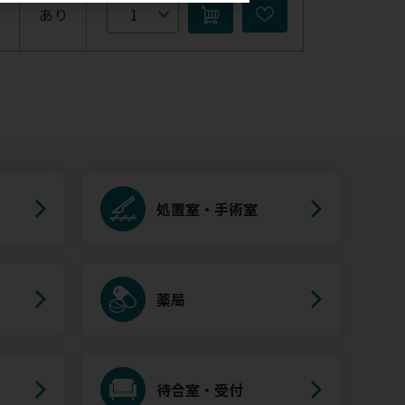
あり
処置室・手術室
薬局
待合室・受付