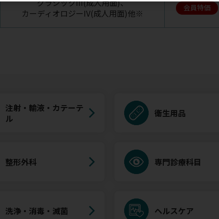
クラシックIII(成人用面)、
会員特価
カーディオロジーIV(成人用面)他※
注射・輸液・カテーテ
衛生用品
ル
整形外科
専門診療科目
洗浄・消毒・滅菌
ヘルスケア