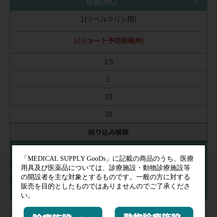
容量(mL)
1(ツベルクリン用)
1(ショート予防接種用)
2.5
5
10
20
絞り込み解除
針
入数
在庫