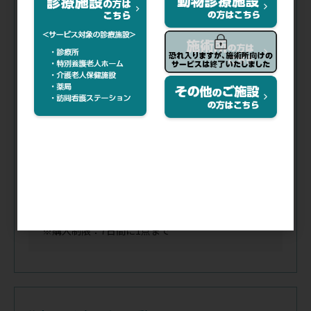
注文コード（メーカー品番）
002-813
（08-362-4）
税抜価格
会員特価
容量(mL)／
1(ショート予防
針／
23G×1(25mm)RB
接種用)
入数／
1箱(100本)
在庫
／
僅少
※購入制限：7日間に1点まで