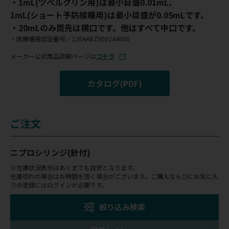
・1mL(ツベルクリン用)は最小目盛0.01mL、
1mL(ショート予防接種用)は最小目盛が0.05mLです。
・20mLのみ筒先は横口です。他はすべて中口です。
・医療機器認証番号／220AABZX00244000
メーカー公式商品詳細ページは
コチラ
カタログ(PDF)
ご注文
ニプロシリンジ(針付)
※在庫状況表示はあくまでも目安となります。
在庫切れの場合はお時間を頂く場合がございます。ご購入ならびにお気に入
りの登録にはログインが必要です。
絞り込み検索