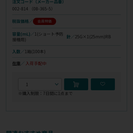
注文コード（メーカー品番）
002-814
（08-365-5）
税抜価格
会員特価
容量(mL)／
1(ショート予防
針／
25G×1(25mm)RB
接種用)
入数／
1箱(100本)
在庫
／
入荷手配中
※購入制限：7日間に1点まで