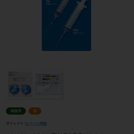
滅菌済
管
ダイレクト
91ページ掲載