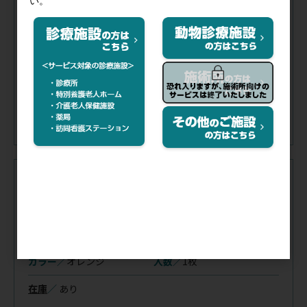
カラー／
ブルー
入数／
1枚
在庫
／
あり
注文コード（メーカー品番）
013-304
（102241）
税抜価格
会員特価
カラー／
オレンジ
入数／
1枚
在庫
／
あり