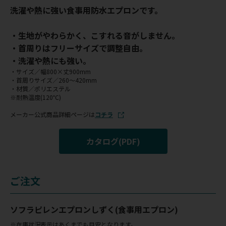
洗濯や熱に強い食事用防水エプロンです。
・生地がやわらかく、こすれる音がしません。
・首周りはフリーサイズで調整自由。
・洗濯や熱にも強い。
・サイズ／幅800×丈900mm
・首周りサイズ／260～420mm
・材質／ポリエステル
※耐熱温度(120℃)
メーカー公式商品詳細ページは
コチラ
カタログ(PDF)
ご注文
ソフラピレンエプロンしずく(食事用エプロン)
※在庫状況表示はあくまでも目安となります。