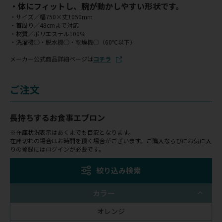
・体にフィットし、腕が動かしやすい形状です。
・サイズ／幅750×丈1050mm
・首周り／48cmまで対応
・材質／ポリエステル100％
・洗濯機○・脱水機○・乾燥機○（60℃以下）
メーカー公式商品詳細ページは
コチラ
ご注文
長持ちするお食事エプロン
※在庫状況表示はあくまでも目安となります。
在庫切れの場合はお時間を頂く場合がございます。ご購入ならびにお気に入
りの登録にはログインが必要です。
絞り込み検索
カラー
オレンジ