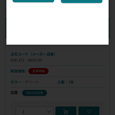
ライトグリーン
絞り込み解除
入数
在庫
注文コード（メーカー品番）
019-271
（403720）
税抜価格
会員特価
カラー／
グリーン
入数／
1枚
在庫
／
7日以内出荷