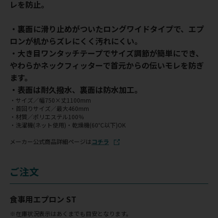
レを防止。
・裏面に滑り止めがついたロングワイドタイプで、エプ
ロンが机からズレにくく汚れにくい。
・大き目ワンタッチテープでサイズ調節が簡単にでき、
やわらかネックフィッターで首元からの伝いモレを防ぎ
ます。
・表面は耐久撥水、裏面は防水加工。
・サイズ／幅750×丈1100mm
・首回りサイズ／最大460mm
・材質／ポリエステル100％
・洗濯機(ネット使用)・乾燥機(60℃以下)OK
メーカー公式商品詳細ページは
コチラ
ご注文
食事用エプロン ST
※在庫状況表示はあくまでも目安となります。