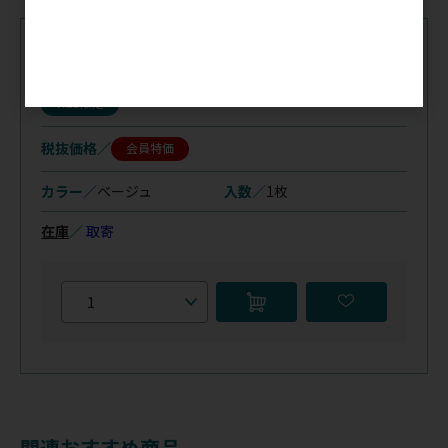
注文コード（メーカー品番）
030-993
（73747）
WEB限定
税抜価格
会員特価
カラー／
ベージュ
入数／
1枚
在庫
／
取寄
関連おすすめ商品