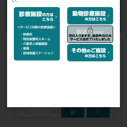
サイズ(mm)
入数
在庫
注文コード（メーカー品番）
042-961
（004-42160）
税抜価格
会員特価
サイズ(mm)／
580×520
入数／
1箱(60枚)
在庫
／
あり