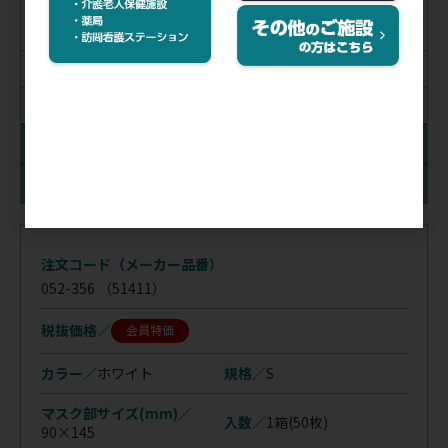
90×145
95×175
絞り込み解除
入数
在庫
注文コード（メーカー品番）
052-356
（51411）
税抜価格
会員特価
カラー／
ホワイト
規格／
S
マスク部サイズ(mm)／
入数／
1箱(50枚)
90×145