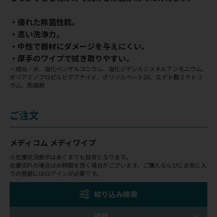
・優れた除菌性能。
・高い洗浄力。
・中性で器材にダメージを与えにくい。
・厚手のワイプで拭き取りやすい。
・成分／水、塩化ベンザルコニウム、塩化ジデシルジメチルアンモニウム、
ポリアミノプロピルビグアナイド、ポリソルベート20、エデト酸２ナトリ
ウム、防腐剤
ご注文
メディコム メディワイプ
※在庫状況表示はあくまでも目安となります。
在庫切れの場合はお時間を頂く場合がございます。ご購入ならびにお気に入
りの登録にはログインが必要です。
絞り込み検索
規格