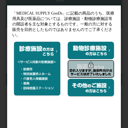
シートサイズ(mm)
入数
1パック(100枚)
1個(270枚)
1パック(270枚)
絞り込み解除
在庫
注文コード（メーカー品番）
053-693
（GWR911004）
税抜価格
会員特価