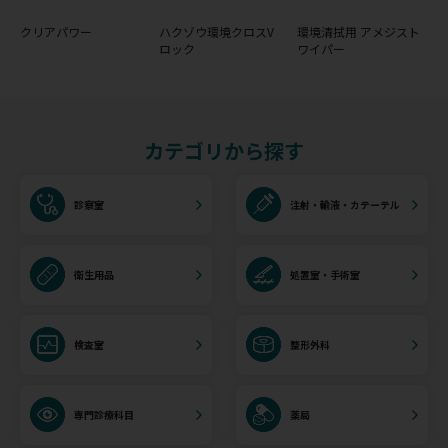
クリアパワー
ハクゾウ環境クロスV
環境清拭用 アメジスト
ロック
ワイパー
カテゴリから探す
診察室
注射・輸液・カテーテル
衛生用品
処置室・手術室
検査室
整形外科
専門診療科目
薬局