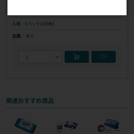
シートサイズ(mm)／
規格／
ピロー
220×330
入数／
1パック(100枚)
在庫
／
あり
関連おすすめ商品