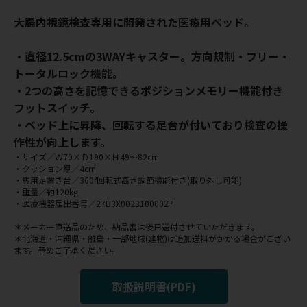
大腸内視鏡検査専用に開発された医療用ベッド。
・直径12.5cmの3WAYキャスター。方向規制・フリー・
トータルロック機能。
・2つの高さを記憶できるポジションメモリー機能付き
フットスイッチ。
・ベッド上に昇降、回転する足台が付いており検査の操
作性が向上します。
・サイズ／Ｗ70×Ｄ190×Ｈ49～82cm
・クッション厚／4cm
・専用足置き台／360°回転式高さ調節機能付き(取り外し可能)
・重量／約120kg
・医療機器届出番号／27B3X00231000027
＊メーカー直送品のため、納品書は後日送付させていただきます。
＊北海道・沖縄県・離島・一部地域(建物)は追加送料がかかる場合がござい
ます。予めご了承ください。
取扱説明書(PDF)