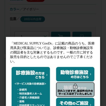
カラー／
アイボリー
在庫
／
20日以内出荷
注文コード（メーカー品番）
053-830
（TB-1283）
税抜価格
会員特価
カラー／
茶
在庫
／
20日以内出荷