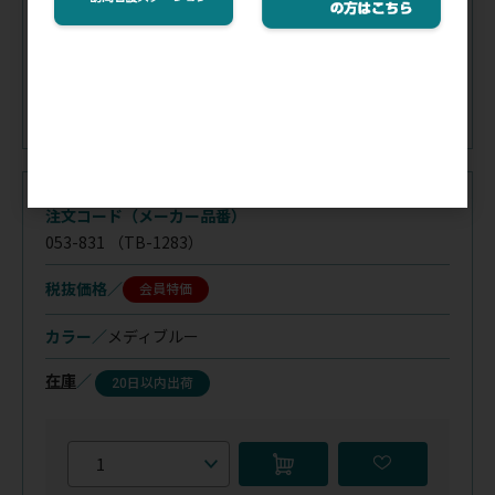
注文コード（メーカー品番）
053-831
（TB-1283）
税抜価格
会員特価
カラー／
メディブルー
在庫
／
20日以内出荷