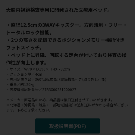
大腸内視鏡検査専用に開発された医療用ベッド。
・直径12.5cmの3WAYキャスター。方向規制・フリー・
トータルロック機能。
・2つの高さを記憶できるポジションメモリー機能付き
フットスイッチ。
・ベッド上に昇降、回転する足台が付いており検査の操
作性が向上します。
・サイズ／Ｗ70×Ｄ190×Ｈ49～82cm
・クッション厚／4cm
・専用足置き台／360°回転式高さ調節機能付き(取り外し可能)
・重量／約120kg
・医療機器届出番号／27B3X00231000027
＊メーカー直送品のため、納品書は後日送付させていただきます。
＊北海道・沖縄県・離島・一部地域(建物)は追加送料がかかる場合がござい
ます。予めご了承ください。
取扱説明書(PDF)