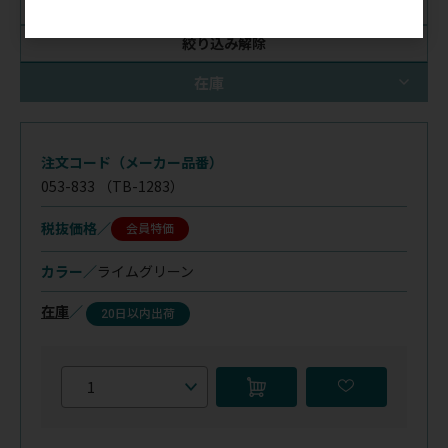
絞り込み解除
在庫
注文コード（メーカー品番）
053-833
（TB-1283）
税抜価格
会員特価
カラー／
ライムグリーン
在庫
／
20日以内出荷