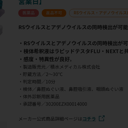
営業日】
医薬品
返品不可
RSウイルス・アデノウイルス
RSウイルスとアデノウイルスの同時検出が可能
・RSウイルスとアデノウイルスの同時検出が
・検体希釈液はラピッドテスタFLU・NEXTと
・感度・特異性が良好。
・製造販売元／積水メディカル株式会社
・貯蔵方法／2～30℃
・判定時間／10分
・検体／鼻腔ぬぐい液、鼻腔吸引液、咽頭ぬぐい液
・体外診断用医薬品
・承認番号／30200EZX00014000
メーカー公式商品詳細ページは
コチラ