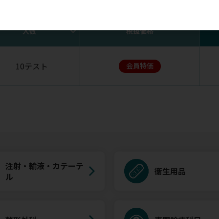
す。ご購入ならびにお気に入りの登録にはログインが必要です
入数
税抜価格
10テスト
会員特価
注射・輸液・カテーテ
衛生用品
ル