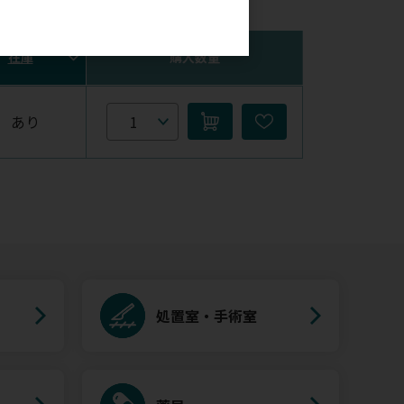
。
在庫
購入数量
あり
処置室・手術室