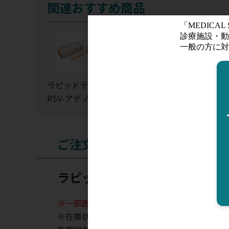
関連おすすめ商品
ラピッドテスタ
ラピッドテスタ
イムノエース
RSV-アデノsp
RSV＆SARS-Co
デノ【冷蔵便
【冷蔵便発送の
V-2【冷蔵便発
送の為、お届
為、お届けまで
送の為、お届け
まで約3営業
約3営業日】
まで約3営業
日】
ご注文
日】
ラピッドテスタRSV-アデノ・
※一部医薬品において制限があるため、販売で
※在庫状況表示はあくまでも目安となります。