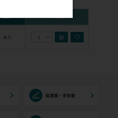
。
在庫
購入数量
あり
処置室・手術室