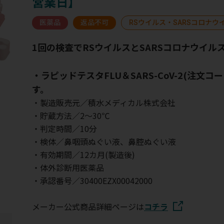
営業日】
医薬品
返品不可
RSウイルス・SARSコロナウ
1回の検査でRSウイルスとSARSコロナウイ
・ラピッドテスタFLU＆SARS-CoV-2(注文コ
す。
・製造販売元／積水メディカル株式会社
・貯蔵方法／2～30℃
・判定時間／10分
・検体／鼻咽頭ぬぐい液、鼻腔ぬぐい液
・有効期間／12カ月(製造後)
・体外診断用医薬品
・承認番号／30400EZX00042000
メーカー公式商品詳細ページは
コチラ