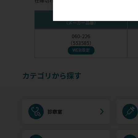
在庫切れの場合はお時間を頂く場合がございま
注文コード
（メーカー品番）
060-226
（553585）
WEB限定
カテゴリから探す
診察室