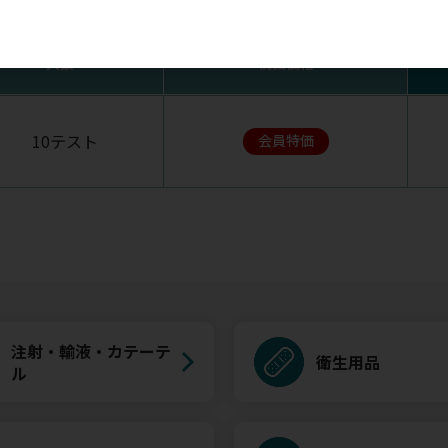
す。ご購入ならびにお気に入りの登録にはログインが必要です
入数
税抜価格
10テスト
会員特価
注射・輸液・カテーテ
衛生用品
ル