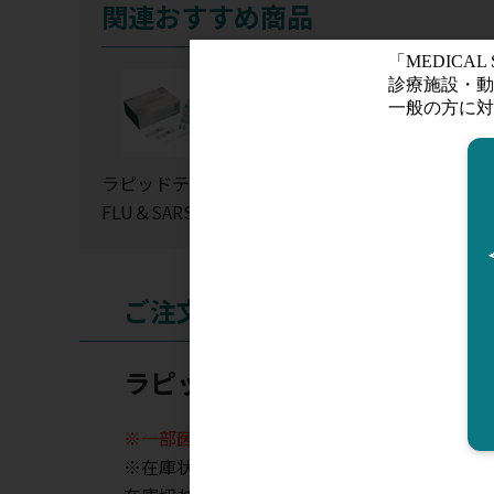
関連おすすめ商品
ラピッドテスタ
ラピッドテスタ
イムノエースFl
FLU＆SARS-Co
RSV-アデノsp
u/RSV【冷蔵便
V-2【冷蔵便発
【冷蔵便発送の
発送の為、お
送の為、お届け
為、お届けまで
けまで約3営業
まで約3営業
約3営業日】
日】
ご注文
日】
ラピッドテスタ RSV＆SARS
※一部医薬品において制限があるため、販売で
※在庫状況表示はあくまでも目安となります。