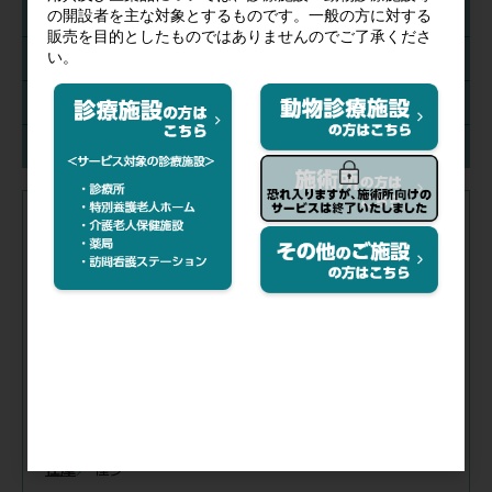
容量(mL)
針
入数
在庫
注文コード（メーカー品番）
073-673
（03107）
WEB限定
税抜価格
会員特価
品番／
03107
容量(mL)／
1
針／
25G×25mm
入数／
1箱(100本)
在庫
／
僅少