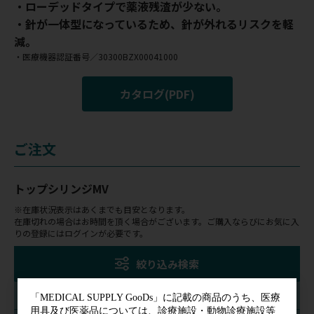
・ローデッドタイプで薬液残渣が少ない。
・針が一体型になっているため、針が外れるリスクを軽
減。
・医療機器認証番号／30300BZX00041000
カタログ(PDF)
ご注文
トップシリンジMV
※在庫状況表示はあくまでも目安となります。
在庫切れの場合はお時間を頂く場合がございます。ご購入ならびにお気に入
りの登録にはログインが必要です。
絞り込み検索
品番