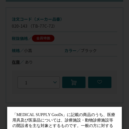
注文コード（メーカー品番）
020-143
（TB-77C-72）
税抜価格
会員特価
規格／
小高
カラー／
ブラック
在庫
／
あり
注文コード（メーカー品番）
011-024
（TB-77C-72P）