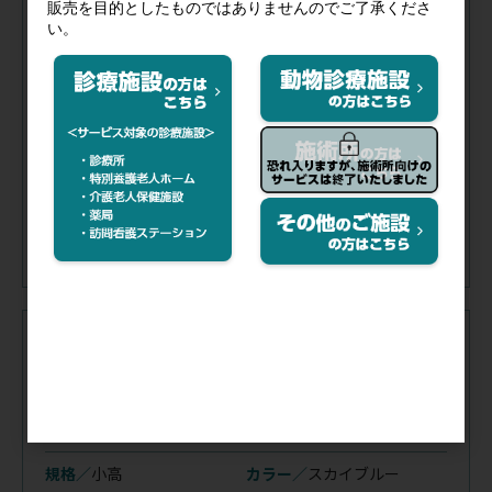
税抜価格
会員特価
規格／
小高
カラー／
ピンク
在庫
／
あり
注文コード（メーカー品番）
011-026
（TB-77C-72SB）
税抜価格
会員特価
規格／
小高
カラー／
スカイブルー