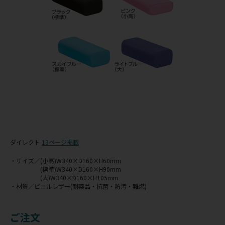
ダイレクト
13ページ掲載
・サイズ／(小高)W340×D160×H60mm
(標準)W340×D160×H90mm
(大)W340×D160×H105mm
・材質／ビニルレザー(耐薬品・抗菌・防汚・難燃)
ご注文