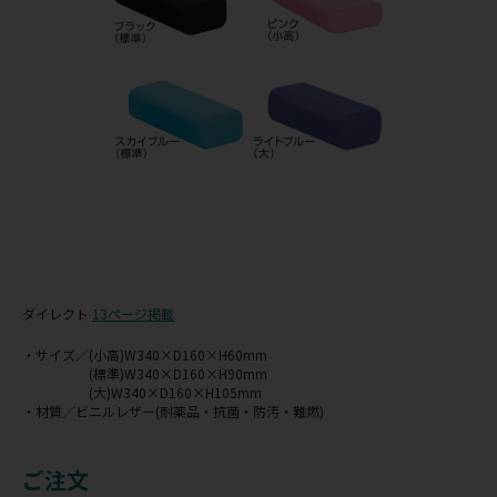
ダイレクト
13ページ掲載
・サイズ／(小高)W340×D160×H60mm
(標準)W340×D160×H90mm
(大)W340×D160×H105mm
・材質／ビニルレザー(耐薬品・抗菌・防汚・難燃)
ご注文