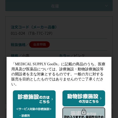
在庫
注文コード（メーカー品番）
011-024
（TB-77C-72P）
税抜価格
会員特価
規格／
小高
カラー／
ピンク
在庫
／
あり