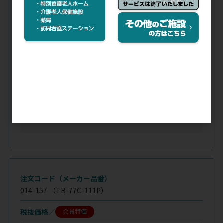
注文コード（メーカー品番）
011-028
（TB-77C-66P）
税抜価格
会員特価
規格／
標準
カラー／
ピンク
在庫
／
入荷手配中
注文コード（メーカー品番）
014-157
（TB-77C-111P）
税抜価格
会員特価