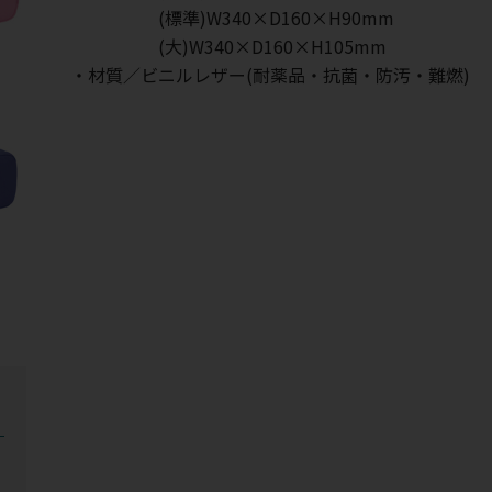
(標準)W340×D160×H90mm
(大)W340×D160×H105mm
・材質／ビニルレザー(耐薬品・抗菌・防汚・難燃)