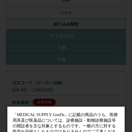
CAP
パウチ
絞り込み解除
サイズ(cm)
入数
在庫
注文コード（メーカー品番）
024-061
（14441100）
税抜価格
会員特価
規格／
CAP
サイズ(cm)／
4×4
入数／
1個(64枚)