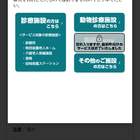
在庫
／
僅少
注文コード（メーカー品番）
011-306
（14441101）
税抜価格
会員特価
規格／
CAP
サイズ(cm)／
4×4
入数／
1個(104枚)
在庫
／
僅少