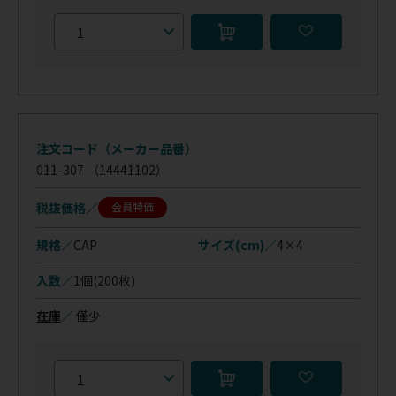
注文コード（メーカー品番）
011-307
（14441102）
税抜価格
会員特価
規格／
CAP
サイズ(cm)／
4×4
入数／
1個(200枚)
在庫
／
僅少