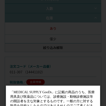
入数
在庫
あり
僅少
絞り込み解除
注文コード（メーカー品番）
011-307
（14441102）
税抜価格
会員特価
規格／
CAP
サイズ(cm)／
4×4
入数／
1個(200枚)