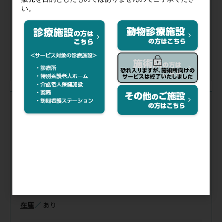
在庫
／
あり
注文コード（メーカー品番）
024-064
（14441096）
税抜価格
会員特価
規格／
パウチ
サイズ(cm)／
4×4
入数／
1箱(60包)
在庫
／
あり