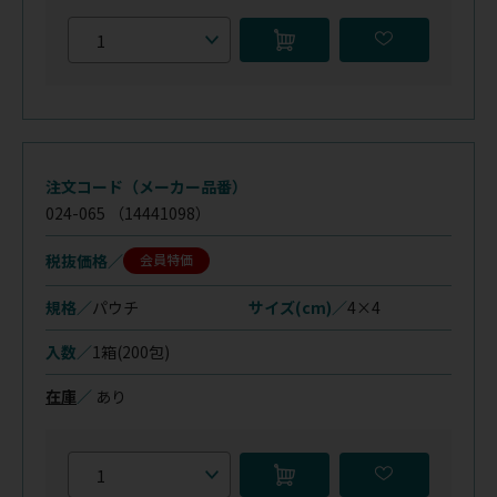
注文コード（メーカー品番）
024-065
（14441098）
税抜価格
会員特価
規格／
パウチ
サイズ(cm)／
4×4
入数／
1箱(200包)
在庫
／
あり