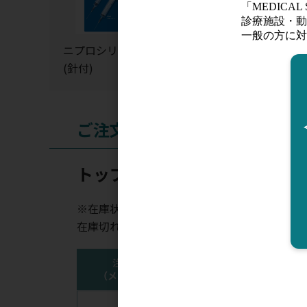
ニプロシリンジ
テルモシリンジ
JMSシリンジ
(針付)
(針付)
(針付)
ご注文
トップ プラスチックシリンジ(
※在庫状況表示はあくまでも目安となります。
在庫切れの場合はお時間を頂く場合がございま
注文コード
容量(mL)
（メーカー品番）