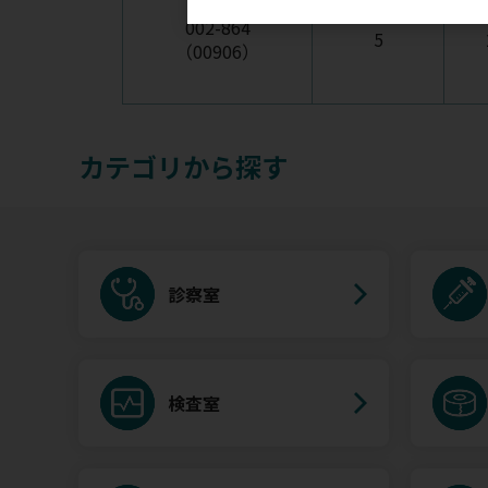
002-864
5
（00906）
カテゴリから探す
診察室
検査室