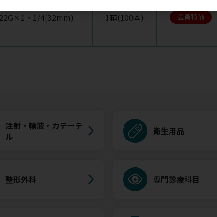
22G×1・1/4(32mm)
1箱(100本)
会員特価
注射・輸液・カテーテ
衛生用品
ル
整形外科
専門診療科目