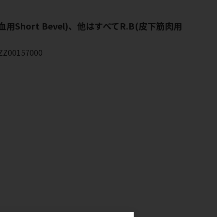
Short Bevel)、他はすべてR.B(皮下筋肉用
Z00157000