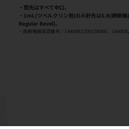
・筒先はすべて中口。
・1mL(ツベルクリン用)のみ針先はS.B(静脈輸血用
Regular Bevel)。
・医療機器承認番号／14400BZZ00158000、14400BZ