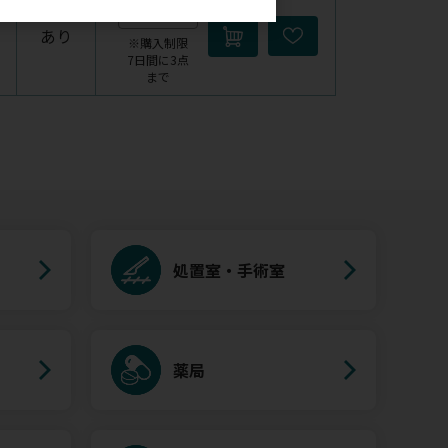
あり
※購入制限
7日間に3点
まで
処置室・手術室
薬局