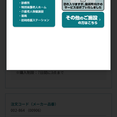
002-863
（00905）
税抜価格
会員特価
容量(mL)／
2.5
針／
23G×1(25mm)
入数／
1箱(100本)
在庫
／
あり
※購入制限：7日間に3点まで
注文コード（メーカー品番）
002-864
（00906）