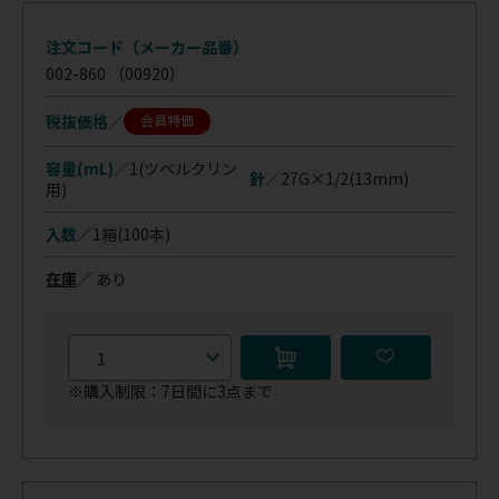
注文コード（メーカー品番）
002-860
（00920）
税抜価格
会員特価
容量(mL)／
1(ツベルクリン
針／
27G×1/2(13mm)
用)
入数／
1箱(100本)
在庫
／
あり
※購入制限：7日間に3点まで