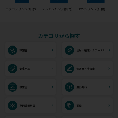
ニプロシリンジ(針付)
テルモシリンジ(針付)
JMSシリンジ(針付)
カテゴリから探す
診察室
注射・輸液・カテーテル
衛生用品
処置室・手術室
検査室
整形外科
専門診療科目
薬局