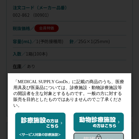
注文コード（メーカー品番）
002-862
（00901）
税抜価格
会員特価
容量(mL)／
1(予防接種用)
針／
25G×1(25mm)
入数／
1箱(100本)
在庫
／
あり
※購入制限：7日間に1点まで
注文コード（メーカー品番）