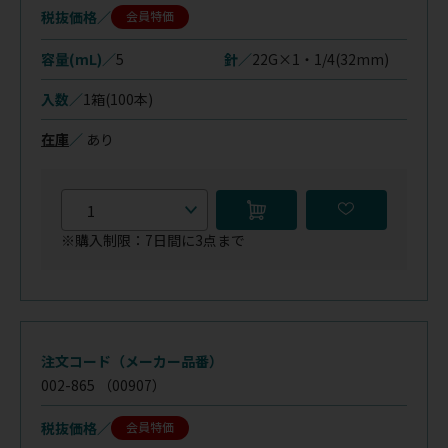
税抜価格
会員特価
容量(mL)／
5
針／
22G×1・1/4(32mm)
入数／
1箱(100本)
在庫
／
あり
※購入制限：7日間に3点まで
注文コード（メーカー品番）
002-865
（00907）
税抜価格
会員特価