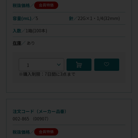
税抜価格
会員特価
容量(mL)／
5
針／
22G×1・1/4(32mm)
入数／
1箱(100本)
在庫
／
あり
※購入制限：7日間に3点まで
注文コード（メーカー品番）
002-865
（00907）
税抜価格
会員特価