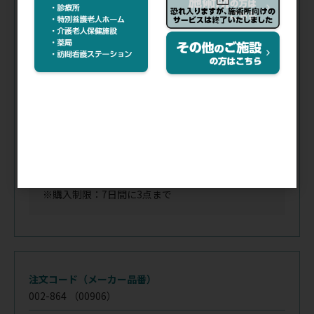
002-863
（00905）
税抜価格
会員特価
容量(mL)／
2.5
針／
23G×1(25mm)
入数／
1箱(100本)
在庫
／
あり
※購入制限：7日間に3点まで
注文コード（メーカー品番）
002-864
（00906）