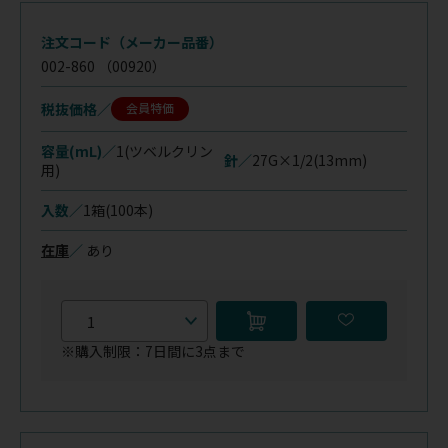
注文コード（メーカー品番）
002-860
（00920）
税抜価格
会員特価
容量(mL)／
1(ツベルクリン
針／
27G×1/2(13mm)
用)
入数／
1箱(100本)
在庫
／
あり
※購入制限：7日間に3点まで