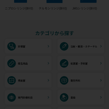
ニプロシリンジ(針付)
テルモシリンジ(針付)
JMSシリンジ(針付)
カテゴリから探す
診察室
注射・輸液・カテーテル
衛生用品
処置室・手術室
検査室
整形外科
専門診療科目
薬局