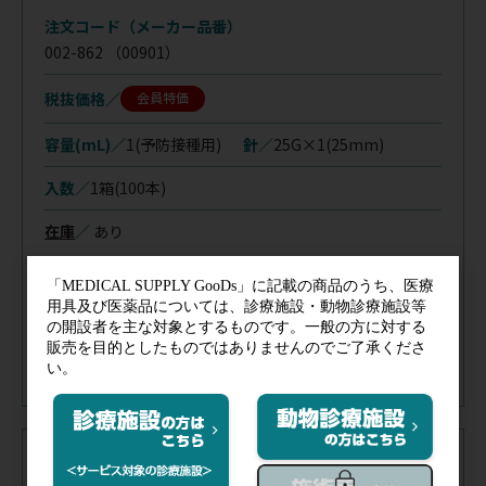
注文コード（メーカー品番）
002-862
（00901）
税抜価格
会員特価
容量(mL)／
1(予防接種用)
針／
25G×1(25mm)
入数／
1箱(100本)
在庫
／
あり
※購入制限：7日間に1点まで
注文コード（メーカー品番）