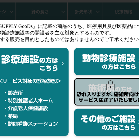
ージ
針の長さ
針先形状
税抜価格
1G
1・1/2(38mm)
R・B
会員特価
2G
1・1/4(32mm)
S・B
会員特価
3G
1(25mm)
R・B
会員特価