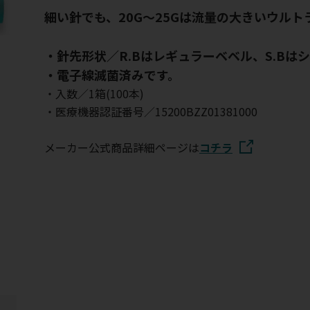
細い針でも、20G～25Gは流量の大きいウル
・針先形状／R.Bはレギュラーベベル、S.Bは
・電子線滅菌済みです。
・入数／1箱(100本)
・医療機器認証番号／15200BZZ01381000
メーカー公式商品詳細ページは
コチラ