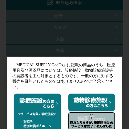
絞り込み検索
カラー
サイズ
入数
在庫
あり
絞り込み解除
注文コード（メーカー品番）
005-384
（007050）
税抜価格
会員特価