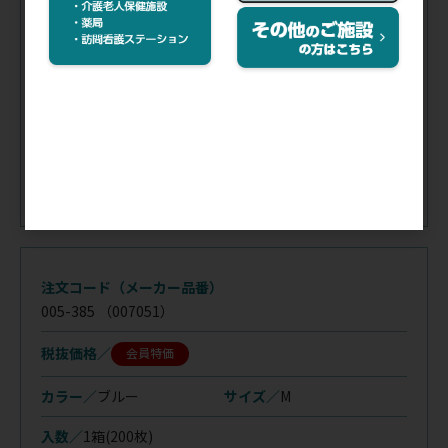
カラー／
ホワイト
サイズ／
M
入数／
1箱(200枚)
在庫
／
あり
注文コード（メーカー品番）
005-385
（007051）
税抜価格
会員特価
カラー／
ブルー
サイズ／
M
入数／
1箱(200枚)