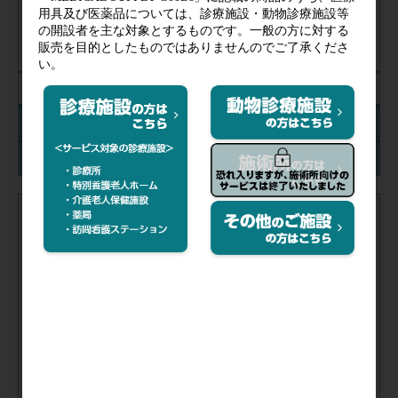
29G×1/2(13mm)
27G×5/8(16mm)
絞り込み解除
入数
在庫
注文コード（メーカー品番）
053-929
（SS-010F2716）
税抜価格
会員特価
品番／
SS-010F2716
容量(mL)／
1
針／
27G×5/8(16mm)
入数／
1箱(100本)
在庫
／
入荷手配中