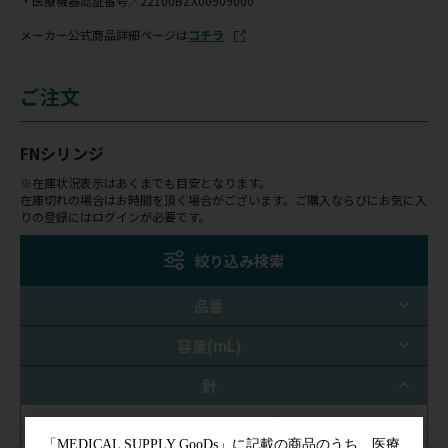
・医療機器認証番号／22100BZX00909000
メーカー公式商品詳細ページは
コチラ
ご注文
FNシリンジ
※在庫状況表示はあくまでも目安となります。
在庫切れの場合はお時間を頂く場合がございます。ご購入ならびにお気に入
りの登録にはログインが必要です。
絞り込み検索
品番
容量(mL)
針
27G×1/2(13mm)