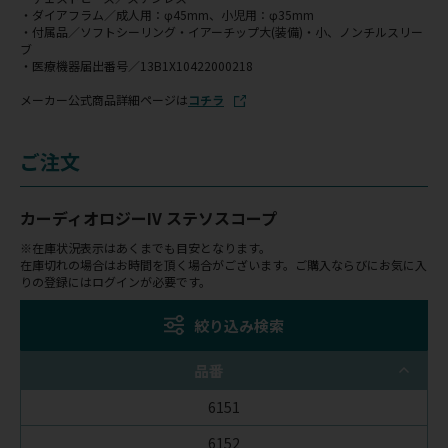
・ダイアフラム／成人用：φ45mm、小児用：φ35mm
・付属品／ソフトシーリング・イアーチップ大(装備)・小、ノンチルスリー
ブ
・医療機器届出番号／13B1X10422000218
メーカー公式商品詳細ページは
コチラ
ご注文
カーディオロジーIV ステソスコープ
※在庫状況表示はあくまでも目安となります。
在庫切れの場合はお時間を頂く場合がございます。ご購入ならびにお気に入
りの登録にはログインが必要です。
絞り込み検索
品番
6151
6152