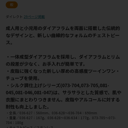
般
ダイレクト
29ページ掲載
成人用と小児用のダイアフラムを両面に搭載した伝統的
なデザインと、新しい曲線的なフォルムのチェストピー
ス。
・一体成型ダイアフラムを採用し、ダイアフラムとリム
の段差が少なく、お手入れが簡単です。
・皮脂に強くなった新しい厚めの高感度ツーインワン・
チューブを使用。
・シルク調仕上げシリーズ(073-704,073-705,081-
045,081-046,081-047)は、サラサラとした質感で、肌や
衣服にまとわりつきません。皮脂やアルコールに対する
耐性も向上しました。
・全長／036-627：560mm、036-628～036-704：690mm
・重量／036-627：167g、036-628～036-634：177g、073-705～073-
704：180g
・チェストピース／ステンレス