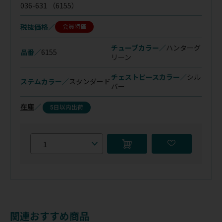
036-631
（6155）
税抜価格
会員特価
チューブカラー／
ハンターグ
品番／
6155
リーン
チェストピースカラー／
シル
ステムカラー／
スタンダード
バー
在庫
／
5日以内出荷
関連おすすめ商品