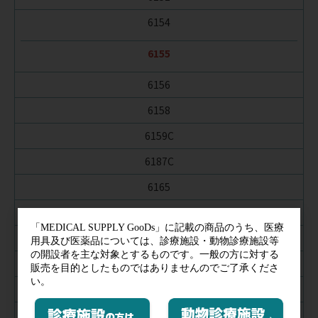
6154
6155
6156
6158
6159C
6187C
6165
6205
6163
6168
6200
6201