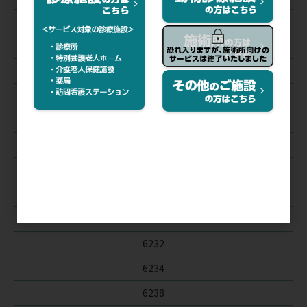
6203
6170
6177
6177C
6179
6176
6190
6202
6204
6232
6234
6238