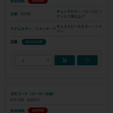
税抜価格
会員特価
チューブカラー／
ローズピン
品番／
6159C
ク
シルク調仕上げ
チェストピースカラー／
シル
ステムカラー／
スタンダード
バー
在庫
／
5日以内出荷
注文コード（メーカー品番）
073-705
（6187C）
税抜価格
会員特価