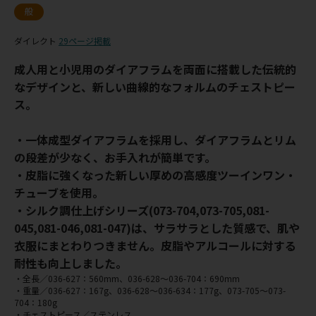
般
ダイレクト
29ページ掲載
成人用と小児用のダイアフラムを両面に搭載した伝統的
なデザインと、新しい曲線的なフォルムのチェストピー
ス。
・一体成型ダイアフラムを採用し、ダイアフラムとリム
の段差が少なく、お手入れが簡単です。
・皮脂に強くなった新しい厚めの高感度ツーインワン・
チューブを使用。
・シルク調仕上げシリーズ(073-704,073-705,081-
045,081-046,081-047)は、サラサラとした質感で、肌や
衣服にまとわりつきません。皮脂やアルコールに対する
耐性も向上しました。
・全長／036-627：560mm、036-628～036-704：690mm
・重量／036-627：167g、036-628～036-634：177g、073-705～073-
704：180g
・チェストピース／ステンレス