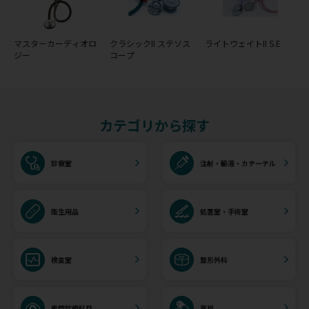
マスターカーディオロ
クラシックII ステソス
ライトウェイトII S.E
ジー
コープ
カテゴリから探す
診察室
注射・輸液・カテーテル
衛生用品
処置室・手術室
検査室
整形外科
専門診療科目
薬局