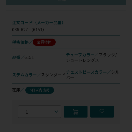
注文コード（メーカー品番）
036-627
（6151）
税抜価格
会員特価
チューブカラー／
ブラック/
品番／
6151
ショートレングス
チェストピースカラー／
シル
ステムカラー／
スタンダード
バー
在庫
／
5日以内出荷