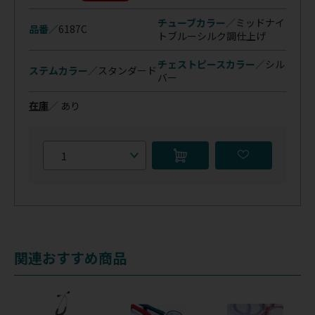
チューブカラー／
ミッドナイ
品番／
6187C
トブルー
シルク調仕上げ
チェストピースカラー／
シル
ステムカラー／
スタンダード
バー
在庫
／
あり
関連おすすめ商品