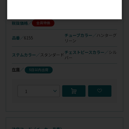
注文コード（メーカー品番）
036-631
（6155）
税抜価格
会員特価
チューブカラー／
ハンターグ
品番／
6155
リーン
チェストピースカラー／
シル
ステムカラー／
スタンダード
バー
在庫
／
5日以内出荷