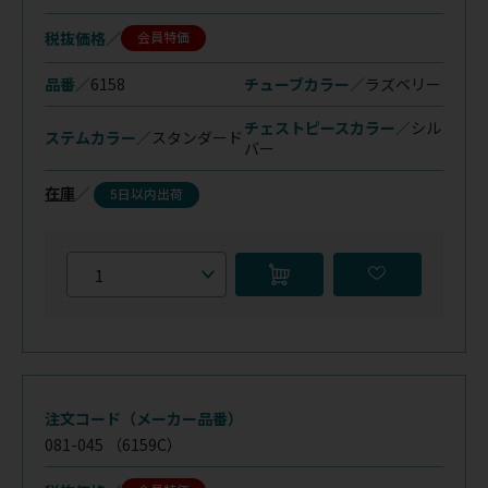
税抜価格
会員特価
品番／
6158
チューブカラー／
ラズベリー
チェストピースカラー／
シル
ステムカラー／
スタンダード
バー
在庫
／
5日以内出荷
注文コード（メーカー品番）
081-045
（6159C）