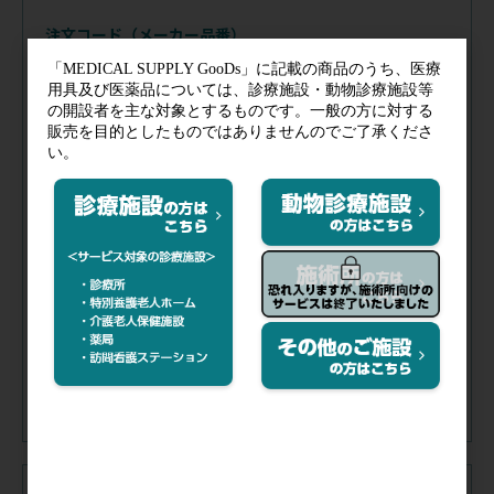
注文コード（メーカー品番）
036-630
（6154）
税抜価格
会員特価
チューブカラー／
ネイビーブ
品番／
6154
ルー
チェストピースカラー／
シル
ステムカラー／
スタンダード
バー
在庫
／
あり