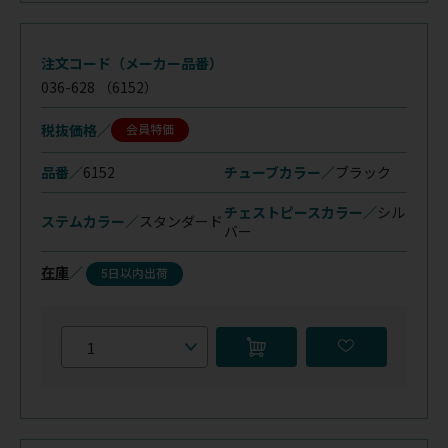
注文コード（メーカー品番）
036-628
（6152）
税抜価格
会員特価
品番／
6152
チューブカラー／
ブラック
チェストピースカラー／
シル
ステムカラー／
スタンダード
バー
在庫
／
5日以内出荷