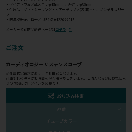
・ダイアフラム／成人用：φ45mm、小児用：φ35mm
・付属品／ソフトシーリング・イアーチップ大(装備)・小、ノンチルスリー
ブ
・医療機器届出番号／13B1X10422000218
メーカー公式商品詳細ページは
コチラ
ご注文
カーディオロジーIV ステソスコープ
※在庫状況表示はあくまでも目安となります。
在庫切れの場合はお時間を頂く場合がございます。ご購入ならびにお気に入
りの登録にはログインが必要です。
絞り込み検索
品番
チューブカラー