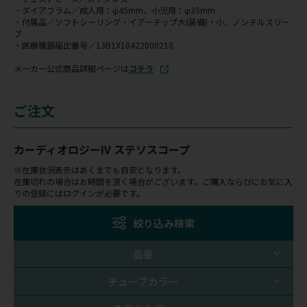
・ダイアフラム／成人用：φ45mm、小児用：φ35mm
・付属品／ソフトシーリング・イアーチップ大(装備)・小、ノンチルスリー
ブ
・医療機器届出番号／13B1X10422000218
メーカー公式商品詳細ページは
コチラ
ご注文
カーディオロジーIV ステソスコープ
※在庫状況表示はあくまでも目安となります。
在庫切れの場合はお時間を頂く場合がございます。ご購入ならびにお気に入
りの登録にはログインが必要です。
絞り込み検索
品番
チューブカラー