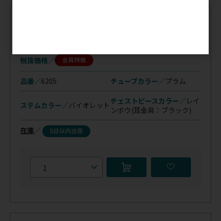
注文コード（メーカー品番）
048-017
（6205）
税抜価格
会員特価
品番／
6205
チューブカラー／
プラム
チェストピースカラー／
レイ
ステムカラー／
バイオレット
ンボウ
(耳金具：ブラック)
在庫
／
5日以内出荷