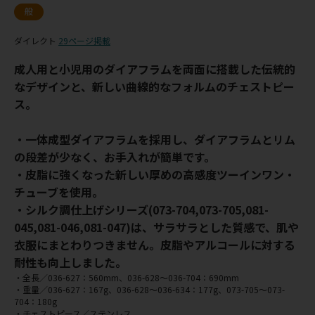
般
ダイレクト
29ページ掲載
成人用と小児用のダイアフラムを両面に搭載した伝統的
なデザインと、新しい曲線的なフォルムのチェストピー
ス。
・一体成型ダイアフラムを採用し、ダイアフラムとリム
の段差が少なく、お手入れが簡単です。
・皮脂に強くなった新しい厚めの高感度ツーインワン・
チューブを使用。
・シルク調仕上げシリーズ(073-704,073-705,081-
045,081-046,081-047)は、サラサラとした質感で、肌や
衣服にまとわりつきません。皮脂やアルコールに対する
耐性も向上しました。
・全長／036-627：560mm、036-628～036-704：690mm
・重量／036-627：167g、036-628～036-634：177g、073-705～073-
704：180g
・チェストピース／ステンレス