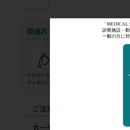
関連おすすめ商品
マスターカー
クラシックII ス
ライトウェイ
ディオロジー
テソスコープ
II S.E
ご注文
カーディオロジーIV ステソス