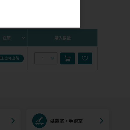
。
在庫
購入数量
5日以内出荷
処置室・手術室