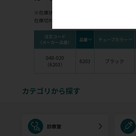
※在庫状況表示はあくまでも目安となります。
在庫切れの場合はお時間を頂く場合がございま
注文コード
品番
チューブカラー
（メーカー品番）
048-020
6203
ブラック
（6203）
カテゴリから探す
診察室