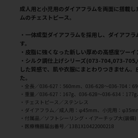
成人用と小児用のダイアフラムを両面に搭載し
ムのチェストピース。
・一体成型ダイアフラムを採用し、ダイアフラ
す。
・皮脂に強くなった新しい厚めの高感度ツーイ
・シルク調仕上げシリーズ(073-704,073-705,0
した質感で、肌や衣服にまとわりつきません。
た。
・全長／036-627：560mm、036-628～036-704：6
・重量／036-627：167g、036-628～036-634：177g、
・チェストピース／ステンレス
・ダイアフラム／成人用：φ45mm、小児用：φ35m
・付属品／ソフトシーリング・イアーチップ大(装備
・医療機器届出番号／13B1X10422000218