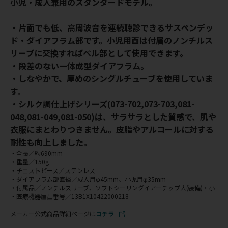
小児・成人兼用のスタンダードモデル。
・片面でも低、高周波音を連続聴診できるサスペンデッ
ド・ダイアフラム部です。小児用面は付属のノンチルス
リーブに交換すればベル部として使用できます。
・段差のない一体成型ダイアフラム。
・しなやかで、厚めのシングルチューブを使用していま
す。
・シルク調仕上げシリーズ(073-702,073-703,081-
048,081-049,081-050)は、サラサラとした質感で、肌や
衣服にまとわりつきません。皮脂やアルコールに対する
耐性も向上しました。
・全長／約690mm
・重量／150g
・チェストピース／ステンレス
・ダイアフラム部直径／成人用φ45mm、小児用φ35mm
・付属品／ノンチルスリーブ、ソフトシーリングイアーチップ大(装備)・小
・医療機器届出番号／13B1X10422000218
メーカー公式商品詳細ページは
コチラ