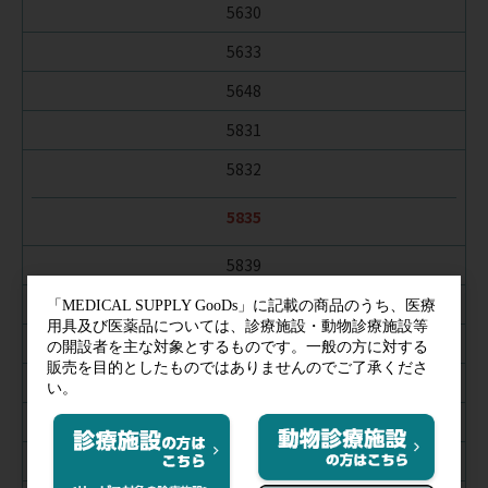
5630
5633
5648
5831
5832
5835
5839
5806
5807
5870
5620C
5623C