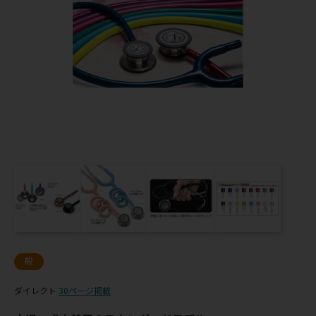
般
ダイレクト
30ページ掲載