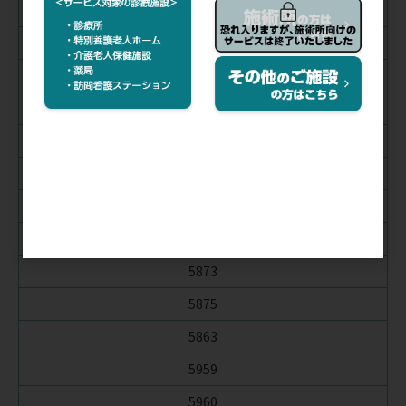
5648C
5910C
5912C
5803
5868
5809
5811
5872
5873
5875
5863
5959
5960