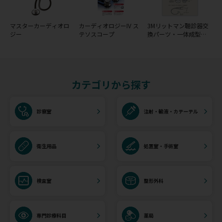
マスターカーディオロ
カーディオロジーIV ス
3Mリットマン聴診器交
ジー
テソスコープ
換パーツ・一体成型ダ
イアフラム(リム＆ダイ
アフラム)
カテゴリから探す
診察室
注射・輸液・カテーテル
衛生用品
処置室・手術室
検査室
整形外科
専門診療科目
薬局