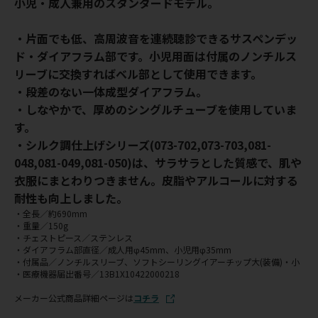
小児・成人兼用のスタンダードモデル。
・片面でも低、高周波音を連続聴診できるサスペンデッ
ド・ダイアフラム部です。小児用面は付属のノンチルス
リーブに交換すればベル部として使用できます。
・段差のない一体成型ダイアフラム。
・しなやかで、厚めのシングルチューブを使用していま
す。
・シルク調仕上げシリーズ(073-702,073-703,081-
048,081-049,081-050)は、サラサラとした質感で、肌や
衣服にまとわりつきません。皮脂やアルコールに対する
耐性も向上しました。
・全長／約690mm
・重量／150g
・チェストピース／ステンレス
・ダイアフラム部直径／成人用φ45mm、小児用φ35mm
・付属品／ノンチルスリーブ、ソフトシーリングイアーチップ大(装備)・小
・医療機器届出番号／13B1X10422000218
メーカー公式商品詳細ページは
コチラ