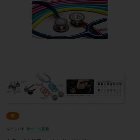
般
ダイレクト
30ページ掲載