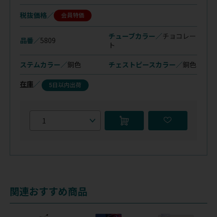
税抜価格
会員特価
チューブカラー／
チョコレー
品番／
5809
ト
ステムカラー／
銅色
チェストピースカラー／
銅色
在庫
／
5日以内出荷
関連おすすめ商品