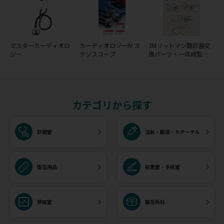
マスターカーディオロ
カーディオロジーIV ス
3Mリットマン聴診器交
ジー
テソスコープ
換パーツ・一体成型ダ
イアフラム(リム＆ダイ
アフラム)
カテゴリから探す
診察室
注射・輸液・カテーテル
衛生用品
処置室・手術室
検査室
整形外科