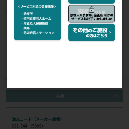
レインボウ
(耳金具：ブラック)
シルバー
ブラック
銅色
スモーク加工
ミラー加工
シャンパン加工
絞り込み解除
在庫
注文コード（メーカー品番）
031-344
（5809）