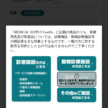
ステムカラー／
スタンダード
バー
在庫
／
5日以内出荷
注文コード（メーカー品番）
073-701
（5648）
税抜価格
会員特価
品番／
5648
チューブカラー／
ラズベリー
チェストピースカラー／
シル
ステムカラー／
スタンダード
バー