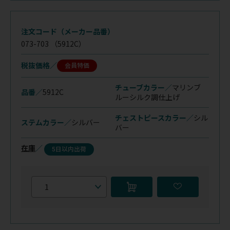
注文コード（メーカー品番）
073-703
（5912C）
税抜価格
会員特価
チューブカラー／
マリンブ
品番／
5912C
ルー
シルク調仕上げ
チェストピースカラー／
シル
ステムカラー／
シルバー
バー
在庫
／
5日以内出荷