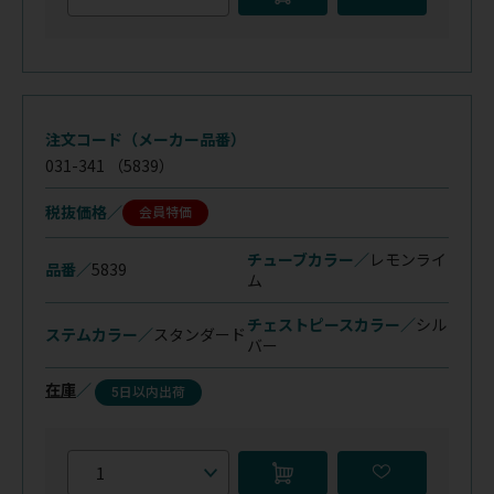
注文コード（メーカー品番）
031-341
（5839）
税抜価格
会員特価
チューブカラー／
レモンライ
品番／
5839
ム
チェストピースカラー／
シル
ステムカラー／
スタンダード
バー
在庫
／
5日以内出荷