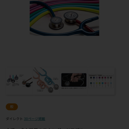
般
ダイレクト
30ページ掲載