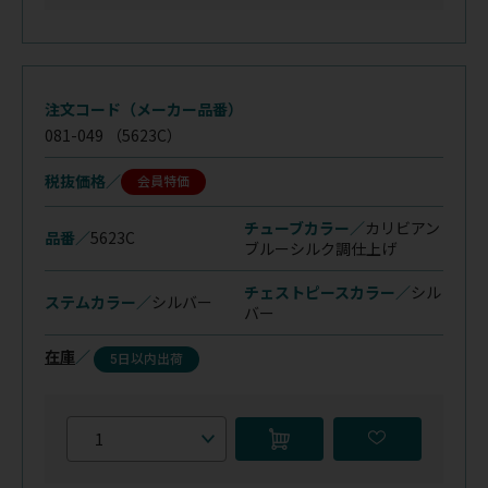
注文コード（メーカー品番）
081-049
（5623C）
税抜価格
会員特価
チューブカラー／
カリビアン
品番／
5623C
ブルーシルク調仕上げ
チェストピースカラー／
シル
ステムカラー／
シルバー
バー
在庫
／
5日以内出荷