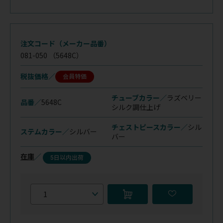
注文コード（メーカー品番）
081-050
（5648C）
税抜価格
会員特価
チューブカラー／
ラズベリー
品番／
5648C
シルク調仕上げ
チェストピースカラー／
シル
ステムカラー／
シルバー
バー
在庫
／
5日以内出荷