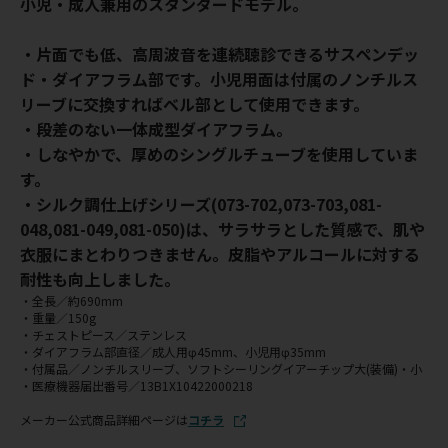
小児・成人兼用のスタンダードモデル。
・片面でも低、高周波音を連続聴診できるサスペンデッ
ド・ダイアフラム部です。小児用面は付属のノンチルス
リーブに交換すればベル部として使用できます。
・段差のない一体成型ダイアフラム。
・しなやかで、厚めのシングルチューブを使用していま
す。
・シルク調仕上げシリーズ(073-702,073-703,081-
048,081-049,081-050)は、サラサラとした質感で、肌や
衣服にまとわりつきません。皮脂やアルコールに対する
耐性も向上しました。
・全長／約690mm
・重量／150g
・チェストピース／ステンレス
・ダイアフラム部直径／成人用φ45mm、小児用φ35mm
・付属品／ノンチルスリーブ、ソフトシーリングイアーチップ大(装備)・小
・医療機器届出番号／13B1X10422000218
メーカー公式商品詳細ページは
コチラ