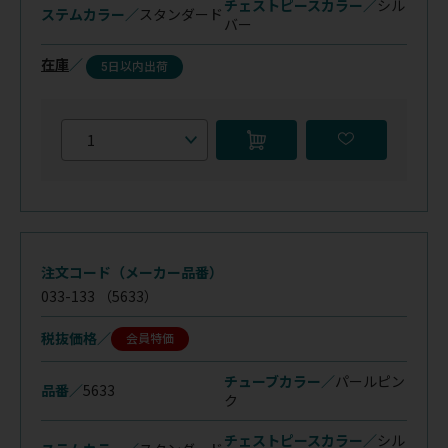
チェストピースカラー／
シル
ステムカラー／
スタンダード
バー
在庫
／
5日以内出荷
注文コード（メーカー品番）
033-133
（5633）
税抜価格
会員特価
チューブカラー／
パールピン
品番／
5633
ク
チェストピースカラー／
シル