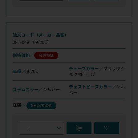
注文コード（メーカー品番）
081-048
（5620C）
税抜価格
会員特価
チューブカラー／
ブラックシ
品番／
5620C
ルク調仕上げ
チェストピースカラー／
シル
ステムカラー／
シルバー
バー
在庫
／
5日以内出荷