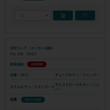
注文コード（メーカー品番）
031-339
（5832）
税抜価格
会員特価
品番／
5832
チューブカラー／
ラベンダー
チェストピースカラー／
シル
ステムカラー／
スタンダード
バー
在庫
／
5日以内出荷