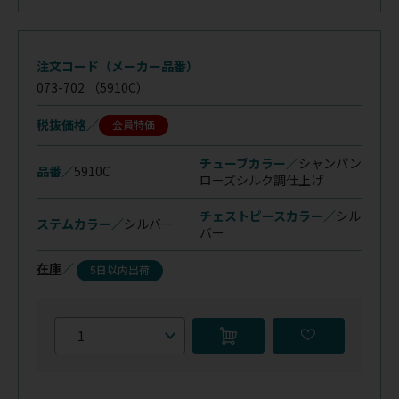
注文コード（メーカー品番）
073-702
（5910C）
税抜価格
会員特価
チューブカラー／
シャンパン
品番／
5910C
ローズ
シルク調仕上げ
チェストピースカラー／
シル
ステムカラー／
シルバー
バー
在庫
／
5日以内出荷