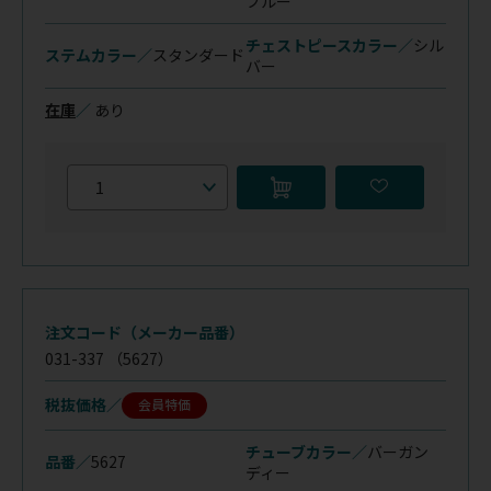
ブルー
チェストピースカラー／
シル
ステムカラー／
スタンダード
バー
在庫
／
あり
注文コード（メーカー品番）
031-337
（5627）
税抜価格
会員特価
チューブカラー／
バーガン
品番／
5627
ディー