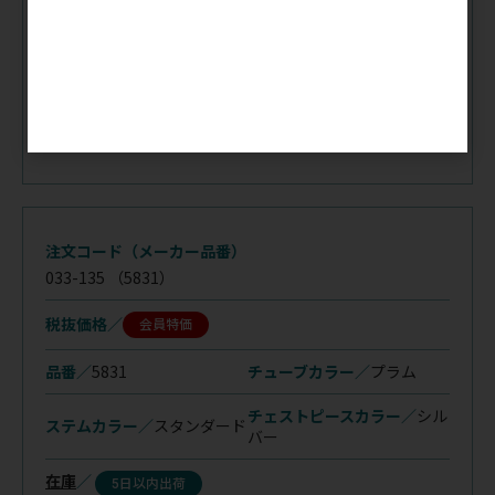
在庫
／
5日以内出荷
注文コード（メーカー品番）
033-135
（5831）
税抜価格
会員特価
品番／
5831
チューブカラー／
プラム
チェストピースカラー／
シル
ステムカラー／
スタンダード
バー
在庫
／
5日以内出荷