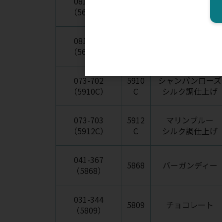
081-049
5623
カリビアンブルー
（5623C）
C
シルク調仕上げ
081-050
5648
ラズベリーシルク
（5648C）
C
調仕上げ
073-702
5910
シャンパンローズ
（5910C）
C
シルク調仕上げ
073-703
5912
マリンブルー
（5912C）
C
シルク調仕上げ
041-367
5868
バーガンディー
（5868）
031-344
5809
チョコレート
（5809）