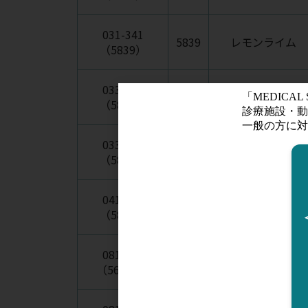
031-341
5839
レモンライム
（5839）
033-136
5806
ラズベリー
（5806）
033-137
5807
カリビアンブルー
（5807）
041-365
5870
ブラック
（5870）
081-048
5620
ブラックシルク調
（5620C）
C
仕上げ