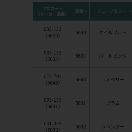
注文コード
品番
チューブカラー
（メーカー品番）
033-132
5630
セイルブルー
（5630）
033-133
5633
パールピンク
（5633）
073-701
5648
ラズベリー
（5648）
033-135
5831
プラム
（5831）
031-339
5832
ラベンダー
（5832）