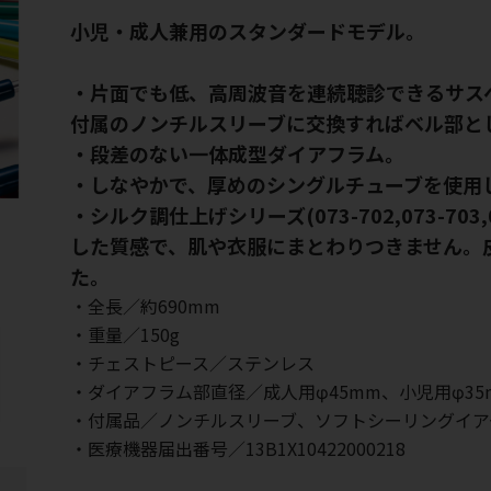
小児・成人兼用のスタンダードモデル。
・片面でも低、高周波音を連続聴診できるサス
付属のノンチルスリーブに交換すればベル部と
・段差のない一体成型ダイアフラム。
・しなやかで、厚めのシングルチューブを使用
・シルク調仕上げシリーズ(073-702,073-703,0
した質感で、肌や衣服にまとわりつきません。
た。
・全長／約690mm
・重量／150g
・チェストピース／ステンレス
・ダイアフラム部直径／成人用φ45mm、小児用φ35
・付属品／ノンチルスリーブ、ソフトシーリングイア
・医療機器届出番号／13B1X10422000218