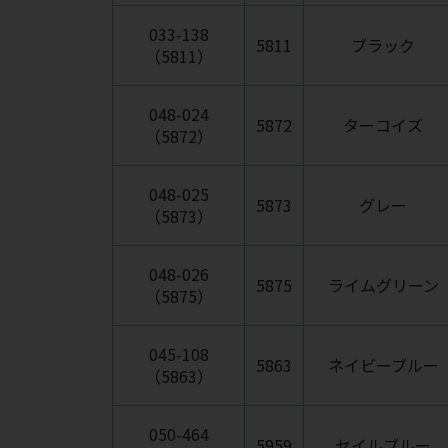
033-138
5811
ブラック
（5811）
048-024
5872
ターコイズ
（5872）
048-025
5873
グレー
（5873）
048-026
5875
ライムグリーン
（5875）
045-108
5863
ネイビーブルー
（5863）
050-464
5959
セイルブルー