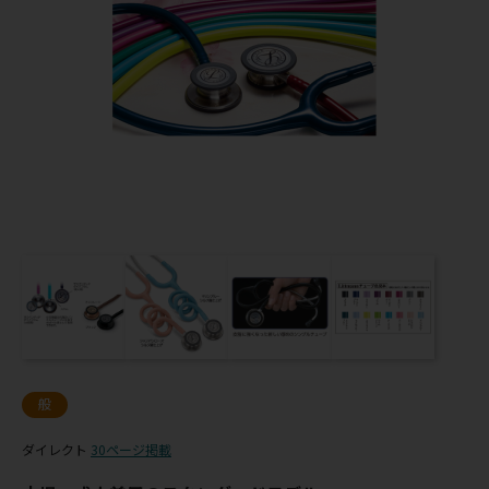
般
ダイレクト
30ページ掲載