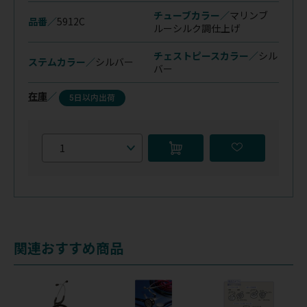
チューブカラー／
マリンブ
品番／
5912C
ルー
シルク調仕上げ
チェストピースカラー／
シル
ステムカラー／
シルバー
バー
在庫
／
5日以内出荷
関連おすすめ商品