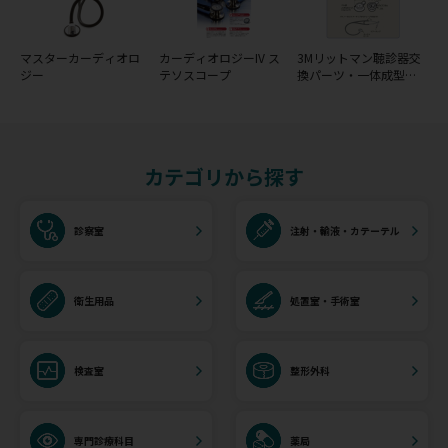
マスターカーディオロ
カーディオロジーIV ス
3Mリットマン聴診器交
ジー
テソスコープ
換パーツ・一体成型ダ
イアフラム(リム＆ダイ
アフラム)
カテゴリから探す
診察室
注射・輸液・カテーテル
衛生用品
処置室・手術室
検査室
整形外科
専門診療科目
薬局