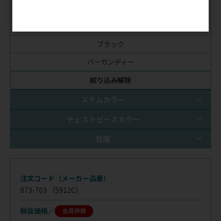
プラム
パールピンク
ブラック
バーガンディー
絞り込み解除
ステムカラー
チェストピースカラー
在庫
注文コード（メーカー品番）
073-703
（5912C）
税抜価格
会員特価