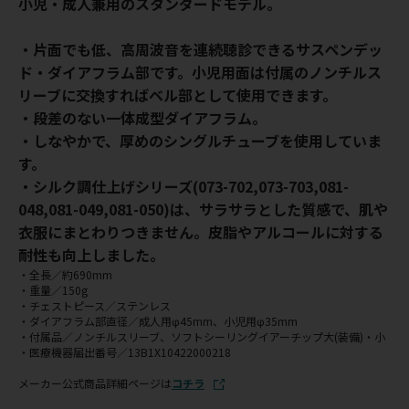
小児・成人兼用のスタンダードモデル。
・片面でも低、高周波音を連続聴診できるサスペンデッ
ド・ダイアフラム部です。小児用面は付属のノンチルス
リーブに交換すればベル部として使用できます。
・段差のない一体成型ダイアフラム。
・しなやかで、厚めのシングルチューブを使用していま
す。
・シルク調仕上げシリーズ(073-702,073-703,081-
048,081-049,081-050)は、サラサラとした質感で、肌や
衣服にまとわりつきません。皮脂やアルコールに対する
耐性も向上しました。
・全長／約690mm
・重量／150g
・チェストピース／ステンレス
・ダイアフラム部直径／成人用φ45mm、小児用φ35mm
・付属品／ノンチルスリーブ、ソフトシーリングイアーチップ大(装備)・小
・医療機器届出番号／13B1X10422000218
メーカー公式商品詳細ページは
コチラ