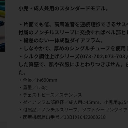
小児・成人兼用のスタンダードモデル。
・片面でも低、高周波音を連続聴診できるサス
付属のノンチルスリーブに交換すればベル部と
・段差のない一体成型ダイアフラム。
・しなやかで、厚めのシングルチューブを使用
・シルク調仕上げシリーズ(073-702,073-703,0
した質感で、肌や衣服にまとわりつきません。
た。
・全長／約690mm
・重量／150g
・チェストピース／ステンレス
・ダイアフラム部直径／成人用φ45mm、小児用φ35
・付属品／ノンチルスリーブ、ソフトシーリングイア
・医療機器届出番号／13B1X10422000218