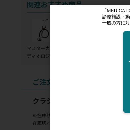
関連おすすめ商品
マスターカー
カーディオロ
3Mリットマン
ディオロジー
ジーIV ステソス
聴診器交換パ
コープ
ツ・一体成型
イアフラム(リ
ム＆ダイアフ
ご注文
ム)
クラシックIII ステソスコープ
※在庫状況表示はあくまでも目安となります。
在庫切れの場合はお時間を頂く場合がございま