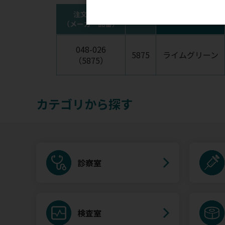
注文コード
品番
チューブカラー
（メーカー品番）
048-026
5875
ライムグリーン
（5875）
カテゴリから探す
診察室
検査室