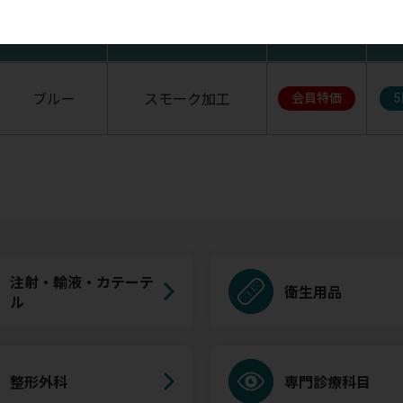
ステムカラー
チェストピースカラー
税抜価格
ブルー
スモーク加工
会員特価
注射・輸液・カテーテ
衛生用品
ル
整形外科
専門診療科目