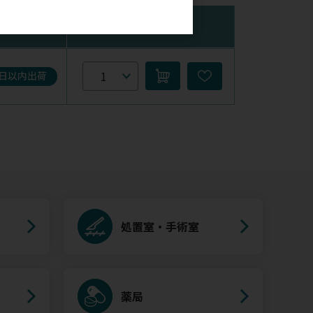
在庫
購入数量
5日以内出荷
処置室・手術室
薬局