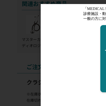
関連おすすめ商品
マスターカー
カーディオロ
3Mリットマン
ディオロジー
ジーIV ステソス
聴診器交換パ
コープ
ツ・一体成型
イアフラム(リ
ム＆ダイアフ
ご注文
ム)
クラシックIII ステソスコープ
※在庫状況表示はあくまでも目安となります。
在庫切れの場合はお時間を頂く場合がございま