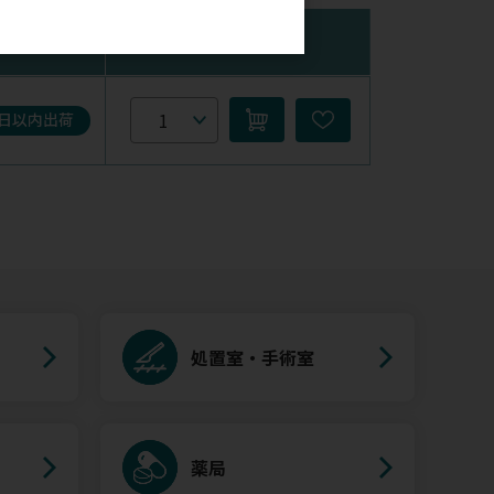
在庫
購入数量
5日以内出荷
処置室・手術室
薬局