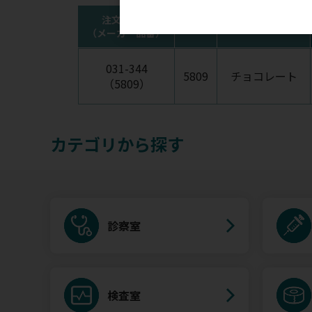
注文コード
品番
チューブカラー
（メーカー品番）
031-344
5809
チョコレート
（5809）
カテゴリから探す
診察室
検査室