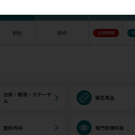
ステムカラー
チェストピースカラー
税抜価格
銅色
銅色
会員特価
注射・輸液・カテーテ
衛生用品
ル
整形外科
専門診療科目