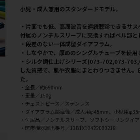
小児・成人兼用のスタンダードモデル。
・片面でも低、高周波音を連続聴診できるサス
付属のノンチルスリーブに交換すればベル部と
・段差のない一体成型ダイアフラム。
・しなやかで、厚めのシングルチューブを使用
・シルク調仕上げシリーズ(073-702,073-703,0
した質感で、肌や衣服にまとわりつきません。
た。
・全長／約690mm
・重量／150g
・チェストピース／ステンレス
・ダイアフラム部直径／成人用φ45mm、小児用φ35
・付属品／ノンチルスリーブ、ソフトシーリングイア
・医療機器届出番号／13B1X10422000218