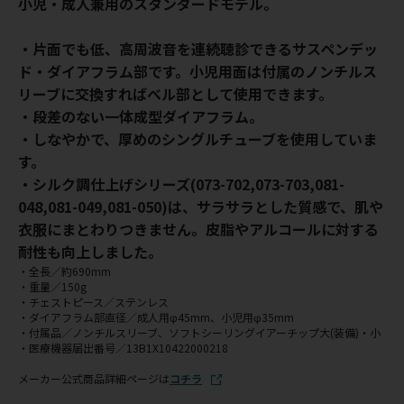
小児・成人兼用のスタンダードモデル。
・片面でも低、高周波音を連続聴診できるサスペンデッ
ド・ダイアフラム部です。小児用面は付属のノンチルス
リーブに交換すればベル部として使用できます。
・段差のない一体成型ダイアフラム。
・しなやかで、厚めのシングルチューブを使用していま
す。
・シルク調仕上げシリーズ(073-702,073-703,081-
048,081-049,081-050)は、サラサラとした質感で、肌や
衣服にまとわりつきません。皮脂やアルコールに対する
耐性も向上しました。
・全長／約690mm
・重量／150g
・チェストピース／ステンレス
・ダイアフラム部直径／成人用φ45mm、小児用φ35mm
・付属品／ノンチルスリーブ、ソフトシーリングイアーチップ大(装備)・小
・医療機器届出番号／13B1X10422000218
メーカー公式商品詳細ページは
コチラ