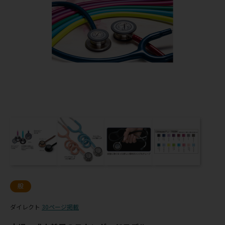
般
ダイレクト
30ページ掲載