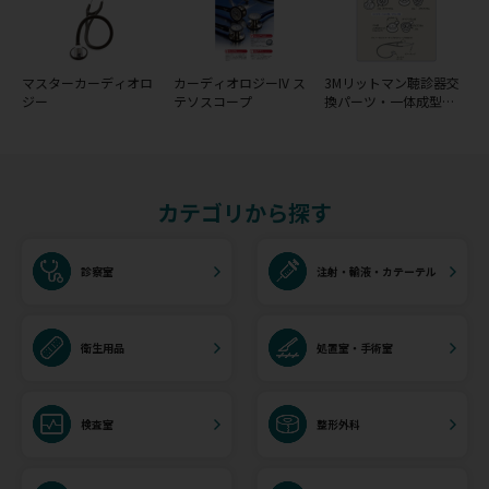
マスターカーディオロ
カーディオロジーIV ス
3Mリットマン聴診器交
ジー
テソスコープ
換パーツ・一体成型ダ
イアフラム(リム＆ダイ
アフラム)
カテゴリから探す
診察室
注射・輸液・カテーテル
衛生用品
処置室・手術室
検査室
整形外科