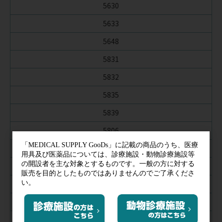
5630
5633
5648
5831
5832
5835
5839
5806
5807
5870
5620C
5623C
5648C