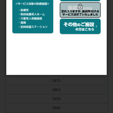
5910C
5912C
5803
5868
5809
5811
5872
5873
5875
5863
5959
5960