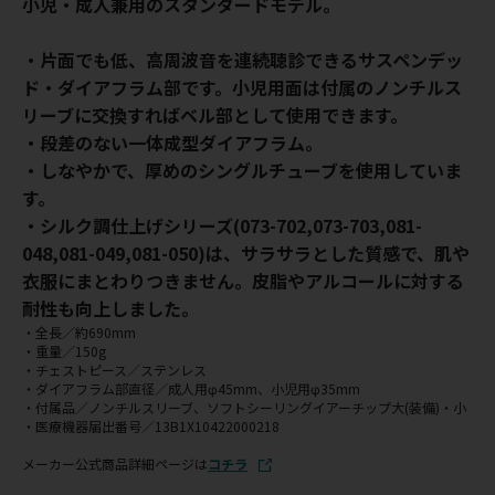
小児・成人兼用のスタンダードモデル。
・片面でも低、高周波音を連続聴診できるサスペンデッ
ド・ダイアフラム部です。小児用面は付属のノンチルス
リーブに交換すればベル部として使用できます。
・段差のない一体成型ダイアフラム。
・しなやかで、厚めのシングルチューブを使用していま
す。
・シルク調仕上げシリーズ(073-702,073-703,081-
048,081-049,081-050)は、サラサラとした質感で、肌や
衣服にまとわりつきません。皮脂やアルコールに対する
耐性も向上しました。
・全長／約690mm
・重量／150g
・チェストピース／ステンレス
・ダイアフラム部直径／成人用φ45mm、小児用φ35mm
・付属品／ノンチルスリーブ、ソフトシーリングイアーチップ大(装備)・小
・医療機器届出番号／13B1X10422000218
メーカー公式商品詳細ページは
コチラ