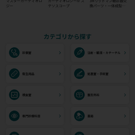
マスターカーディオロ
カーディオロジーIV ス
3Mリットマン聴診器交
ジー
テソスコープ
換パーツ・一体成型ダ
イアフラム(リム＆ダイ
アフラム)
カテゴリから探す
診察室
注射・輸液・カテーテル
衛生用品
処置室・手術室
検査室
整形外科
専門診療科目
薬局