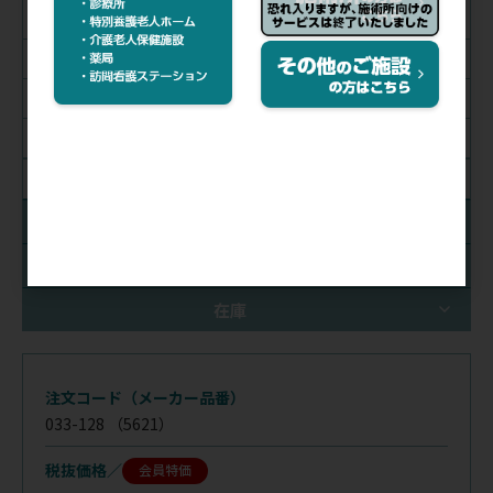
プラム
パールピンク
ブラック
バーガンディー
絞り込み解除
ステムカラー
チェストピースカラー
在庫
注文コード（メーカー品番）
033-128
（5621）
税抜価格
会員特価