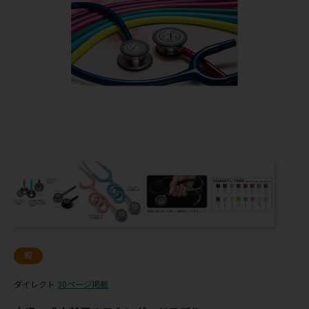
般
ダイレクト
30ページ掲載