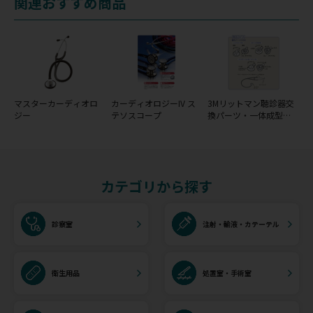
関連おすすめ商品
マスターカーディオロ
カーディオロジーIV ス
3Mリットマン聴診器交
ジー
テソスコープ
換パーツ・一体成型ダ
イアフラム(リム＆ダイ
アフラム)
カテゴリから探す
診察室
注射・輸液・カテーテル
衛生用品
処置室・手術室