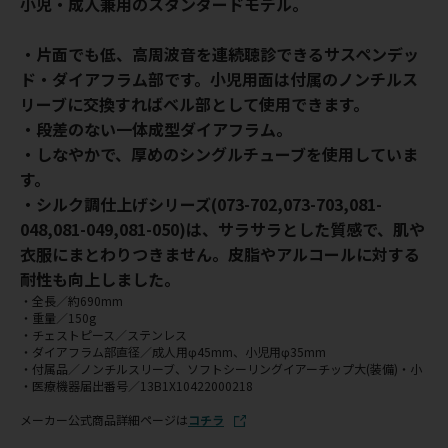
小児・成人兼用のスタンダードモデル。
・片面でも低、高周波音を連続聴診できるサスペンデッ
ド・ダイアフラム部です。小児用面は付属のノンチルス
リーブに交換すればベル部として使用できます。
・段差のない一体成型ダイアフラム。
・しなやかで、厚めのシングルチューブを使用していま
す。
・シルク調仕上げシリーズ(073-702,073-703,081-
048,081-049,081-050)は、サラサラとした質感で、肌や
衣服にまとわりつきません。皮脂やアルコールに対する
耐性も向上しました。
・全長／約690mm
・重量／150g
・チェストピース／ステンレス
・ダイアフラム部直径／成人用φ45mm、小児用φ35mm
・付属品／ノンチルスリーブ、ソフトシーリングイアーチップ大(装備)・小
・医療機器届出番号／13B1X10422000218
メーカー公式商品詳細ページは
コチラ