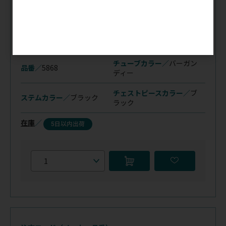
注文コード（メーカー品番）
041-367
（5868）
税抜価格
会員特価
チューブカラー／
バーガン
品番／
5868
ディー
チェストピースカラー／
ブ
ステムカラー／
ブラック
ラック
在庫
／
5日以内出荷