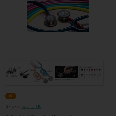
般
ダイレクト
30ページ掲載