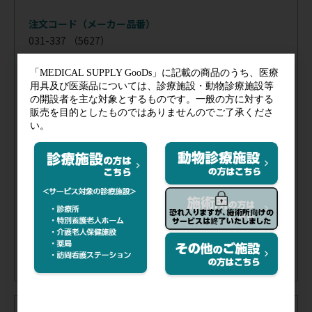
注文コード（メーカー品番）
031-337
（5627）
税抜価格
会員特価
チューブカラー／
バーガン
品番／
5627
ディー
チェストピースカラー／
シル
ステムカラー／
スタンダード
バー
在庫
／
あり