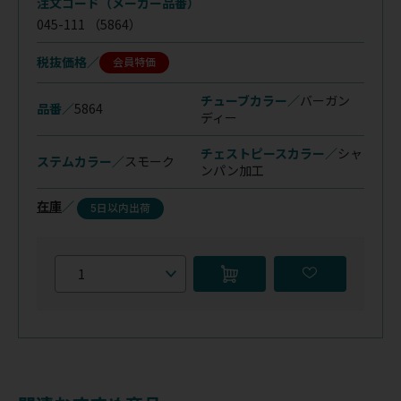
注文コード（メーカー品番）
045-111
（5864）
税抜価格
会員特価
チューブカラー／
バーガン
品番／
5864
ディー
チェストピースカラー／
シャ
ステムカラー／
スモーク
ンパン加工
在庫
／
5日以内出荷